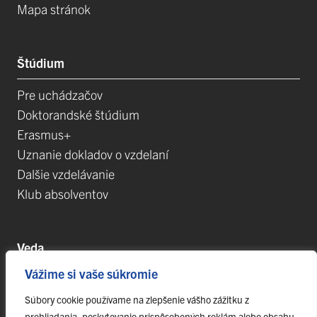
Mapa stránok
Štúdium
Pre uchádzačov
Doktorandské štúdium
Erasmus+
Uznanie dokladov o vzdelaní
Dalšie vzdelávanie
Klub absolventov
Veda
Vážime si vaše súkromie
Postdoktorandské pozíce
Projekty
Súbory cookie používame na zlepšenie vášho zážitku z
prehliadania, poskytovanie prispôsobených reklám alebo obsahu