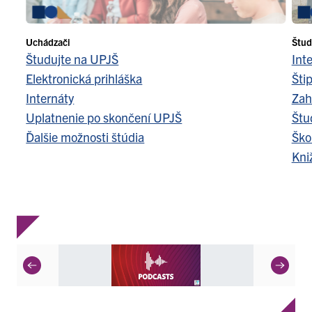
Uchádzači
Štud
Študujte na UPJŠ
Int
Elektronická prihláška
Šti
Internáty
Zah
Uplatnenie po skončení UPJŠ
Štu
Ďalšie možnosti štúdia
Ško
Kni