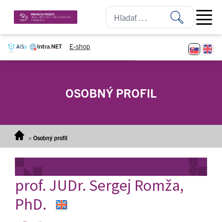
Prejsť na obsah
Open ma
E-shop
OSOBNÝ PROFIL
>
Osobný profil