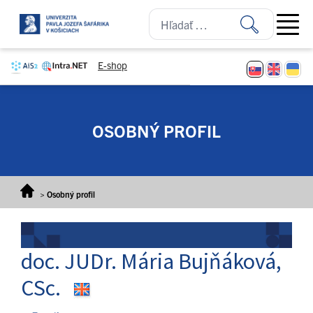
Prejsť na obsah
Open ma
E-shop
OSOBNÝ PROFIL
>
Osobný profil