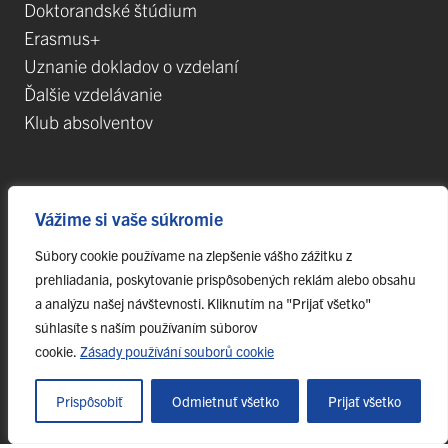
Doktorandské štúdium
Erasmus+
Uznanie dokladov o vzdelaní
Ďalšie vzdelávanie
Klub absolventov
Veda
Vážime si vaše súkromie
Postdoktorandské pozície
Súbory cookie používame na zlepšenie vášho zážitku z
Projekty
prehliadania, poskytovanie prispôsobených reklám alebo obsahu
Špičkové tímy
a analýzu našej návštevnosti. Kliknutím na "Prijať všetko"
TIP-UPJŠ
súhlasíte s naším používaním súborov
cookie.
Zásady používání souborů cookie
Vedecké parky
Evidencia publikačnej činnosti
Prispôsobiť
Odmietnuť všetko
Prijať všetko
Habilitačné a vymenúvacie konania