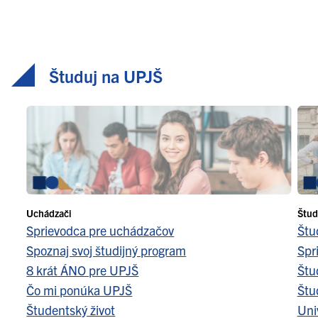
Študuj na UPJŠ
Uchádzači
Štud
Sprievodca pre uchádzačov
Štu
Spoznaj svoj študijný program
Spr
8 krát ÁNO pre UPJŠ
Štu
Čo mi ponúka UPJŠ
Štu
Študentský život
Uni