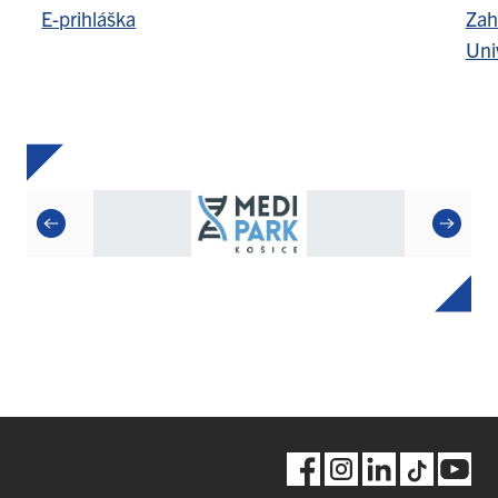
E-prihláška
Zah
Uni