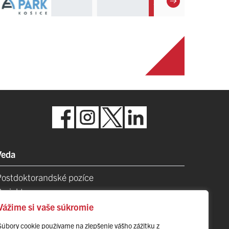
Veda
Postdoktorandské pozíce
Projekty
Špičkové tímy
Vážime si vaše súkromie
TIP-UPJŠ
Súbory cookie používame na zlepšenie vášho zážitku z