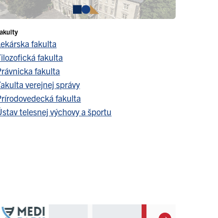
akulty
Lekárska fakulta
ilozofická fakulta
Právnicka fakulta
akulta verejnej správy
Prírodovedecká fakulta
stav telesnej výchovy a športu