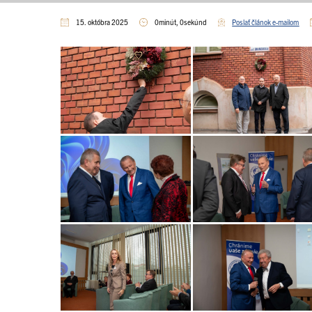
15. októbra 2025
0minút, 0sekúnd
Poslať článok e-mailom