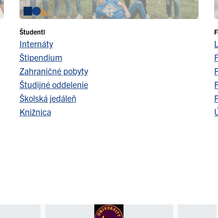
Študenti
F
Internáty
Štipendium
F
Zahraničné pobyty
Študijné oddelenie
F
Školská jedáleň
Knižnica
Ú