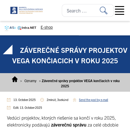
Skip to content
Open ma
E-shop
ZÁVEREČNÉ SPRÁVY PROJEKTOV
VEGA KONČIACICH V ROKU 2025
>
Oznamy
>
Záverečné správy projektov VEGA končiacich v roku
2025
13. October 2025
2minút, 3sekúnd
Send the post by e-mail
Edit: 13. October 2025
Vedúci projektov, ktorých riešenie sa končí v roku 2025,
elektronicky podávajú
záverečnú správu
za celé obdobie