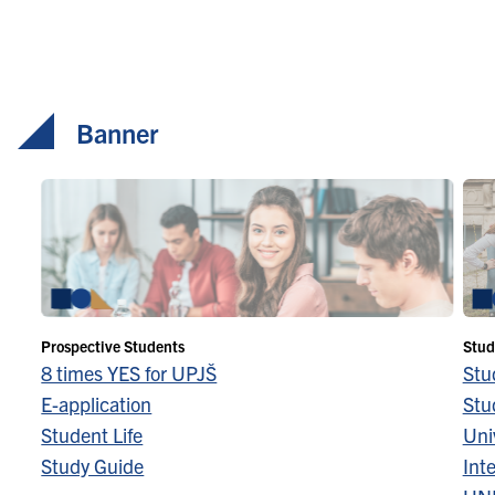
Banner
Prospective Students
Stud
8 times YES for UPJŠ
Stu
E-application
Stu
Student Life
Univ
Study Guide
Inte