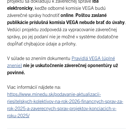
projektu sa dokladujú k záverečnej správe
iba
elektronicky
, keďže odborné komisie VEGA budú
záverečné správy hodnotiť
online
.
Poštou zaslané
publikácie príslušná komisia VEGA nebude brať do úvahy
.
Vedúci projektu zodpovedá za vypracovanie záverečnej
správy, po jej podaní nie je možné v systéme dodatočne
dopĺňať chýbajúce údaje a prílohy.
V súlade so znením dokumentu
Pravidlá VEGA (úplné
znenie)
nie je uskutočnenie záverečnej oponentúry už
povinné.
Viac informácií nájdete na:
https://www.minedu.sk/podavanie-aktualizacii-
riesitelskych-kolektivov-na-rok-2026-financnych-sprav-za-
rok-2025-a-zaverecnych-sprav-projektov-konciacich-v-
roku-2025/