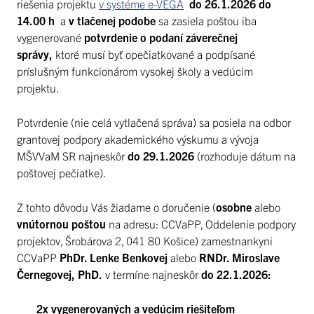
riešenia projektu
v systéme e-VEGA
do 26.1.2026 do
14.00 h
a
v tlačenej podobe
sa zasiela poštou iba
vygenerované
potvrdenie o podaní záverečnej
správy,
ktoré musí byť opečiatkované a podpísané
príslušným funkcionárom vysokej školy a vedúcim
projektu.
Potvrdenie (nie celá vytlačená správa) sa posiela na odbor
grantovej podpory akademického výskumu a vývoja
MŠVVaM SR najneskôr
do 29.1.2026
(rozhoduje dátum na
poštovej pečiatke).
Z tohto dôvodu Vás žiadame o doručenie (
osobne
alebo
vnútornou poštou
na adresu: CCVaPP, Oddelenie podpory
projektov, Šrobárova 2, 041 80 Košice) zamestnankyni
CCVaPP
PhDr. Lenke Benkovej
alebo
RNDr. Miroslave
Černegovej, PhD.
v termíne najneskôr
do 22.1.2026
:
2x vygenerovaných a vedúcim riešiteľom