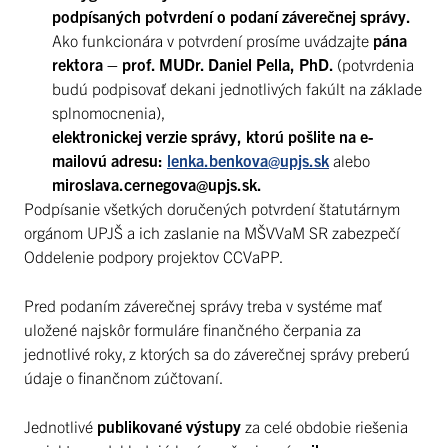
podpísaných potvrdení o podaní záverečnej správy.
Ako funkcionára v potvrdení prosíme uvádzajte
pána
rektora – prof. MUDr. Daniel Pella, PhD.
(potvrdenia
budú podpisovať dekani jednotlivých fakúlt na základe
splnomocnenia),
elektronickej verzie správy, ktorú pošlite na e-
mailovú adresu:
lenka.benkova@upjs.sk
alebo
miroslava.cernegova@upjs.sk
.
Podpísanie všetkých doručených potvrdení štatutárnym
orgánom UPJŠ a ich zaslanie na MŠVVaM SR zabezpečí
Oddelenie podpory projektov CCVaPP.
Pred podaním záverečnej správy treba v systéme mať
uložené najskôr formuláre finančného čerpania za
jednotlivé roky, z ktorých sa do záverečnej správy preberú
údaje o finančnom zúčtovaní.
Jednotlivé
publikované výstupy
za celé obdobie riešenia