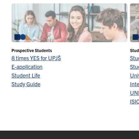
Prospective Students
Stud
8 times YES for UPJŠ
Stu
E-application
Stu
Student Life
Univ
Study Guide
Inte
UN
ISI