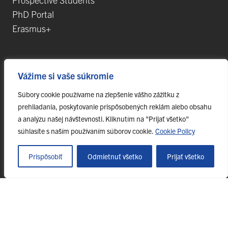
PhD Portal
Erasmus+
Science, Research and Development
Vážime si vaše súkromie
Postdoctoral Positions
Súbory cookie používame na zlepšenie vášho zážitku z
Research Projects
prehliadania, poskytovanie prispôsobených reklám alebo obsahu
Top Research Teams
a analýzu našej návštevnosti. Kliknutím na "Prijať všetko"
súhlasíte s naším používaním súborov cookie.
Cookie Policy
Technology and Innovation Park (TIP-UPJŠ)
University Science Parks
Prispôsobiť
Odmietnuť všetko
Prijať všetko
List of Publications
© 2023 Pavol Jozef Šafárik University in Košice, ff-webmaster@upjs.sk