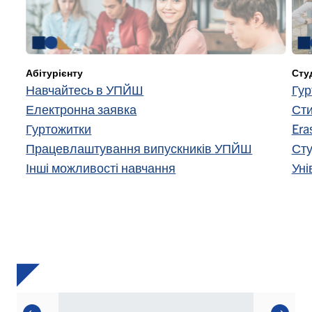
Абітурієнту
Сту
Навчайтесь в УПЙШ
Гур
Електронна заявка
Сти
Гуртожитки
Era
Працевлаштування випускників УПЙШ
Сту
Інші можливості навчання
Уні