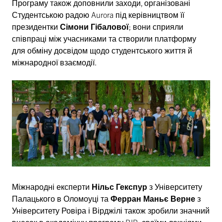
Програму також доповнили заходи, організовані
Студентською радою Aurora під керівництвом її
президентки
Сімони Гібалової
; вони сприяли
співпраці між учасниками та створили платформу
для обміну досвідом щодо студентського життя й
міжнародної взаємодії.
Міжнародні експерти
Нільс Гекспур
з Університету
Палацького в Оломоуці та
Ферран Маньє Верне
з
Університету Ровіра і Вірджілі також зробили значний