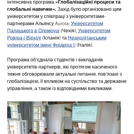
інтенсивна програма
«Глобалізаційні процеси та
глобальні навички».
Захід було організовано цим
університетом у співпраці з університетами-
партнерами Альянсу Aurora:
Університетом
Палацького в Оломоуці
(Чехія),
Університетом
Ровіра-і-Вірхілі
(Іспанія) та
Неаполітанським
університетом імені Фрідріха II
(Італія).
Програма об’єднала студентів і викладачів
університетів-партнерів, які протягом насиченого
тижня обговорювали актуальні питання, пов’язані з
глобалізацією, її впливом на суспільство та державне
управління, а також із відповідними викликами.