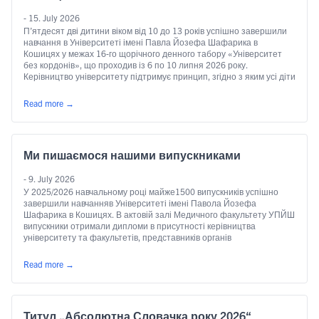
- 15. July 2026
П’ятдесят дві дитини віком від 10 до 13 років успішно завершили
навчання в Університеті імені Павла Йозефа Шафарика в
Кошицях у межах 16-го щорічного денного табору «Університет
без кордонів», що проходив із 6 по 10 липня 2026 року.
Керівництво університету підтримує принцип, згідно з яким усі діти
повинні мати рівне право на якісну освіту незалежно …
Continued
Read more
→
Ми пишаємося нашими випускниками
- 9. July 2026
У 2025/2026 навчальному році майже1500 випускників успішно
завершили навчанняв Університеті імені Павола Йозефа
Шафарика в Кошицях. В актовій залі Медичного факультету УПЙШ
випускники отримали дипломи в присутності керівництва
університету та факультетів, представників органів
університетського самоврядування, представників інших
словацьких університетів, посадовців закладів охорони здоров’я,
Read more
→
представників судової влади, прокуратури та юридичної спільноти,
керівників інститутів і кафедр, інших …
Continued
Титул „Абсолютна Словачка року 2026“