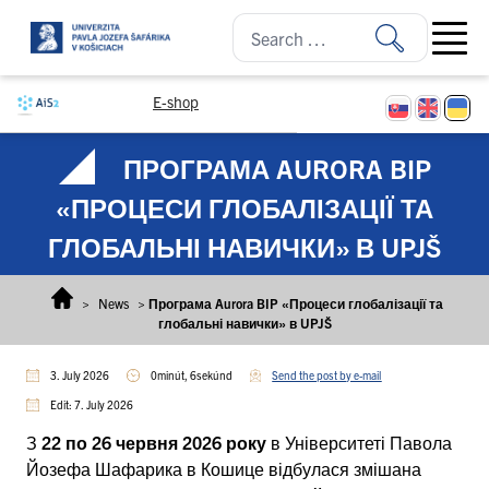
Skip to content
Open ma
E-shop
ПРОГРАМА AURORA BIP
«ПРОЦЕСИ ГЛОБАЛІЗАЦІЇ ТА
ГЛОБАЛЬНІ НАВИЧКИ» В UPJŠ
>
News
>
Програма Aurora BIP «Процеси глобалізації та
глобальні навички» в UPJŠ
3. July 2026
0minút, 6sekúnd
Send the post by e-mail
Edit: 7. July 2026
З
22 по 26 червня 2026 року
в Університеті Павола
Йозефа Шафарика в Кошице відбулася змішана