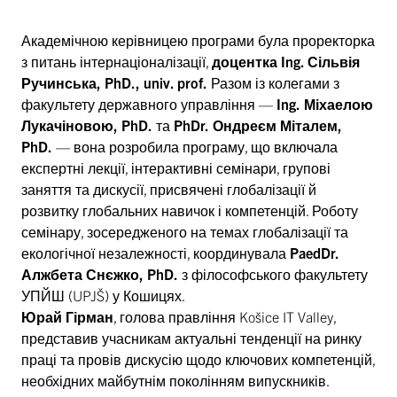
Академічною керівницею програми була проректорка
з питань інтернаціоналізації,
доцентка
Ing.
Сільвія
Ручинська
,
PhD., univ. prof.
Разом із колегами з
факультету державного управління —
Ing.
Міхаелою
Лукачіновою, PhD.
та
PhDr.
Ондреєм Міталем,
PhD.
— вона розробила програму, що включала
експертні лекції, інтерактивні семінари, групові
заняття та дискусії, присвячені глобалізації й
розвитку глобальних навичок і компетенцій. Роботу
семінару, зосередженого на темах глобалізації та
екологічної незалежності, координувала
PaedDr.
Алжбета Снєжко, PhD.
з філософського факультету
УПЙШ (UPJŠ) у Кошицях.
Юрай Гірман
, голова правління Košice IT Valley,
представив учасникам актуальні тенденції на ринку
праці та провів дискусію щодо ключових компетенцій,
необхідних майбутнім поколінням випускників.