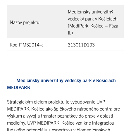
Medicínsky univerzitný
vedecký park v Košiciach
Názov projektu:
(MediPark, Košice – Fáza
II.)
Kód ITMS2014+:
313011D103
Medicínsky univerzitný vedecký park v Košiciach –
MEDIPARK
Strategickým cieľom projektu je vybudovanie UVP
MEDIPARK, Košice ako špičkového národného centra pre
výskum a vývoj a transfer poznatkov do praxe v oblasti
medicíny. UVP MEDIPARK, Košice vznikne integráciou
ľudského potenciálu s expertízou v biomedicínskych