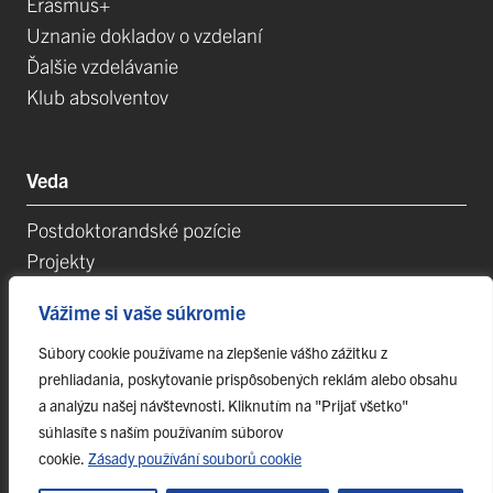
Erasmus+
Uznanie dokladov o vzdelaní
Ďalšie vzdelávanie
Klub absolventov
Veda
Postdoktorandské pozície
Projekty
Špičkové tímy
Vážime si vaše súkromie
TIP-UPJŠ
Vedecké parky
Súbory cookie používame na zlepšenie vášho zážitku z
prehliadania, poskytovanie prispôsobených reklám alebo obsahu
Evidencia publikačnej činnosti
a analýzu našej návštevnosti. Kliknutím na "Prijať všetko"
Habilitačné a vymenúvacie konania
súhlasíte s naším používaním súborov
cookie.
Zásady používání souborů cookie