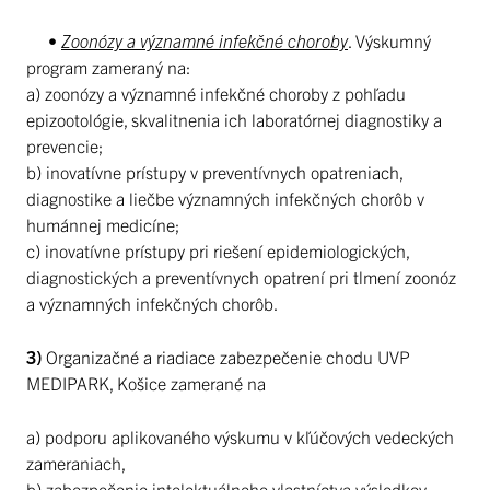
•
Zoonózy a významné infekčné choroby
. Výskumný
program zameraný na:
a) zoonózy a významné infekčné choroby z pohľadu
epizootológie, skvalitnenia ich laboratórnej diagnostiky a
prevencie;
b) inovatívne prístupy v preventívnych opatreniach,
diagnostike a liečbe významných infekčných chorôb v
humánnej medicíne;
c) inovatívne prístupy pri riešení epidemiologických,
diagnostických a preventívnych opatrení pri tlmení zoonóz
a významných infekčných chorôb.
3)
Organizačné a riadiace zabezpečenie chodu UVP
MEDIPARK, Košice zamerané na
a) podporu aplikovaného výskumu v kľúčových vedeckých
zameraniach,
b) zabezpečenie intelektuálneho vlastníctva výsledkov