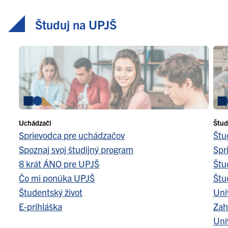
Študuj na UPJŠ
Uchádzači
Štud
Sprievodca pre uchádzačov
Štu
Spoznaj svoj študijný program
Spr
8 krát ÁNO pre UPJŠ
Štu
Čo mi ponúka UPJŠ
Štu
Študentský život
Uni
E-prihláška
Zah
Uni