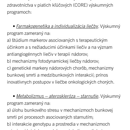
zdravotníctva v piatich kľúčových (CORE) výskumných
programoch:
•
Farmakogenetika a individualizácia liečby
. Výskumný
program zameraný na:
a) štúdium markerov asociovaných s terapeutickým
účinkom a s nežiaducimi účinkami liečiv a na význam
antiangiogénnych liečiv v terapii nádorov;
b) mechanizmy fotodynamickej liečby nádorov;
c) genetické markery nádorových chorôb, mechanizmy
bunkovej smrti a medzibunkových interakcií; prínos
inovatívnych postupov v liečbe onkologických chorých.
•
Metabolizmus – ateroskleróza – starnutie
. Výskumný
program zameraný na:
a) úlohu bunkového stresu v mechanizmoch bunkovej
smrti pri procesoch asociovaných starnutím;
b) interakcie genotypu a prostredia v mechanizmoch