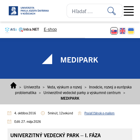
Prejsť na obsah
Open ma
E-shop
MEDIPARK
>
Univerzita
>
Veda, výskum a rozvoj
>
Inovácie, rozvoj a európska
problematika
>
Univerzitné vedecké parky a výskumné centrum
>
MEDIPARK
4. októbra 2016
5minút, 12sekúnd
Poslať článok e-mailom
Edit: 27. mája 2026
UNIVERZITNÝ VEDECKÝ PARK – I. FÁZA