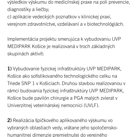
výsledkov výskumu do medicínskej praxe na poli prevencie,
diagnostiky a liečby;
c) aplikácie vedeckých poznatkov v klinickej praxi,
verejnom zdravotníctve, vzdelávaní a v biotechnológiách.
Implementácia projektu smerujúca k vybudovaniu UVP
MEDIPARK Košice je realizovaná v troch základných
skupinách aktivít:
1)
Vybudovanie fyzickej infraštruktúry UVP MEDIPARK,
Košice ako sofistikovaného technologického celku na
Triede SNP 1 v Košiciach. Druhou stavbou realizovanou v
rámci budovania fyzickej infraštruktúry UVP MEDIPARK,
Košice bude pavilón chirurgie a PGA malých zvierat v
Univerzitnej veterinárskej nemocnici (UVLF).
2)
Realizácia špičkového aplikovaného výskumu vo
vybraných oblastiach vedy, vrátane jeho spoločensko-
humanitnej dimenzie premietnutej do verejného