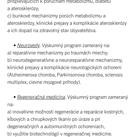
prispievajúcich k poruchám metabolizmu, diabetu
a aterosklerózy;
c) bunkové mechanizmy porúch metabolizmu a
aterosklerózy, klinické prejavy a komplikácie aterosklerózy
a ich dopad na zdravotný stav obyvateľstva.
•
Neurovedy
. Výskumný program zameraný na:
a) reparatívne mechanizmy po traumách miechy;
b) neurodegeneratívne a neuroreparatívne mechanizmy,
klinické prejavy a komplikácie neurologických ochorení
(Alzheimerova choroba, Parkinsonova choroba, sclerosis
multiplex, cievne mozgové príhody).
•
Regeneračná medicína
. Výskumný program zameraný
na:
a) inovatívne možnosti regenerácie a reparácie kostných,
kĺbových a chrupkových tkanív po úraze a pri
degeneračných a autoimunitných ochoreniach,
b) využitie biotechnológií v regeneračnej medicíne.