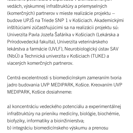
vedách, výskumnej infraštruktúry a priemyselných
(komerčných) partnerov v mieste realizácie projektu –
budove UPJŠ na Triede SNP 1 v Košiciach. Akademickými
inštitúciami zúčastňujúcimi sa na realizácii projektu sú:
Univerzita Pavla Jozefa Šafárika v Košiciach (Lekárska a
Prírodovedecká fakulta), Univerzita veterinárskeho
lekárstva a farmácie (UVLF), Neurobiologický ústav SAV
(NbÚ) a Technická univerzita v Košiciach (TUKE) a
viacerých komerčných partnerov.
Centrá excelentnosti s biomedicínskym zameraním tvoria
jadro budovania UVP MEDIPARK, Košice. Kreovaním UVP
MEDIPARK, Košice dosiahneme:
a) koncentráciu vedeckého potenciálu a experimentálnej
infraštruktúry na prieniku medicíny, biológie, biochémie,
biofyziky, informatiky a bioinžinierstva;
b) integráciu biomedicínskeho výskumu a prenosu