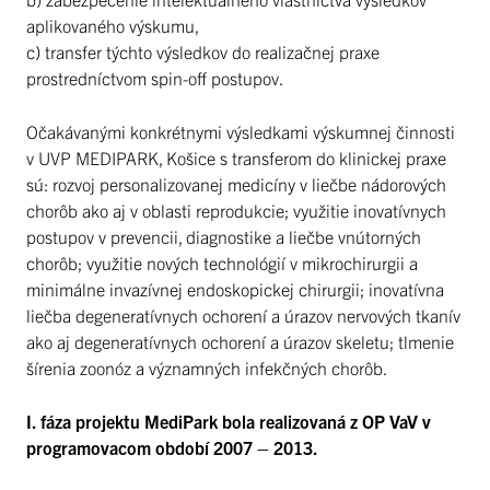
aplikovaného výskumu,
c) transfer týchto výsledkov do realizačnej praxe
prostredníctvom spin-off postupov.
Očakávanými konkrétnymi výsledkami výskumnej činnosti
v UVP MEDIPARK, Košice s transferom do klinickej praxe
sú: rozvoj personalizovanej medicíny v liečbe nádorových
chorôb ako aj v oblasti reprodukcie; využitie inovatívnych
postupov v prevencii, diagnostike a liečbe vnútorných
chorôb; využitie nových technológií v mikrochirurgii a
minimálne invazívnej endoskopickej chirurgii; inovatívna
liečba degeneratívnych ochorení a úrazov nervových tkanív
ako aj degeneratívnych ochorení a úrazov skeletu; tlmenie
šírenia zoonóz a významných infekčných chorôb.
I. fáza projektu MediPark bola realizovaná z OP VaV v
programovacom období 2007 – 2013.