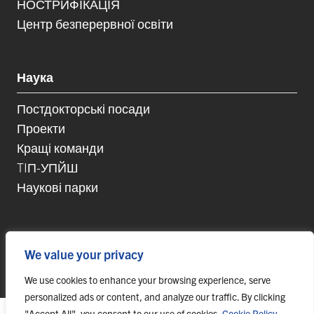
НОСТРИФІКАЦІЯ
Центр безперервної освіти
Наука
Постдокторські посади
Проекти
Кращі команди
TIП-УПЙШ
Наукові парки
We value your privacy
© 2023 Univerzita Pavla Jozefa Šafárika v Košiciach,
webmaster@upjs.sk
We use cookies to enhance your browsing experience, serve
personalized ads or content, and analyze our traffic. By clicking
"Accept All", you consent to our use of cookies.
Cookie Policy