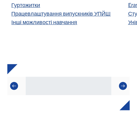
Гуртожитки
Era
Працевлаштування випускників УПЙШ
Сту
Інші можливості навчання
Уні