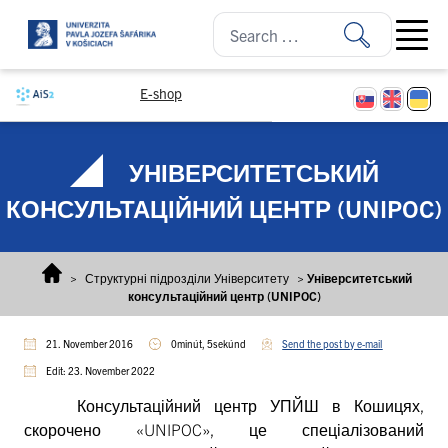
Skip to content
Open ma
E-shop
УНІВЕРСИТЕТСЬКИЙ
КОНСУЛЬТАЦІЙНИЙ ЦЕНТР (UNIPOC)
>
Структурні підрозділи Університету
>
Університетський
консультаційний центр (UNIPOC)
21. November 2016
0minút, 5sekúnd
Send the post by e-mail
Edit: 23. November 2022
Консультаційний центр УПЙШ в Кошицях,
скорочено «UNIPOC», це спеціалізований