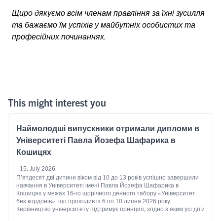
Щиро дякуємо всім членам правління за їхні зусилля
та бажаємо їм успіхів у майбутніх особистих та
професійних починаннях.
This might interest you
Наймолодші випускники отримали дипломи в
Університеті Павла Йозефа Шафарика в
Кошицях
- 15. July 2026
П’ятдесят дві дитини віком від 10 до 13 років успішно завершили
навчання в Університеті імені Павла Йозефа Шафарика в
Кошицях у межах 16-го щорічного денного табору «Університет
без кордонів», що проходив із 6 по 10 липня 2026 року.
Керівництво університету підтримує принцип, згідно з яким усі діти
повинні мати рівне право на якісну освіту незалежно …
Continued