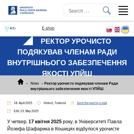
Skip to content
Open ma
E-shop
РЕКТОР УРОЧИСТО
ПОДЯКУВАВ ЧЛЕНАМ РАДИ
ВНУТРІШНЬОГО ЗАБЕЗПЕЧЕННЯ
ЯКОСТІ УПЙШ
>
News
>
Ректор урочисто подякував членам Ради
внутрішнього забезпечення якості УПЙШ
18. April 2025
0minút, 7sekúnd
Send the post by e-mail
Edit: 23. May 2025
У четвер,
17 квітня 2025
року, в Університеті Павла
Йозефа Шафарика в Кошицях відбулося урочисте