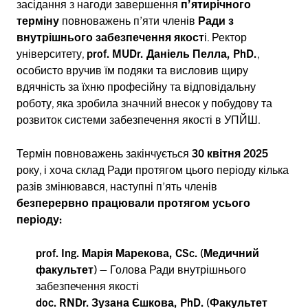
засідання з нагоди завершення
п’ятирічного
терміну
повноважень п’яти членів
Ради з
внутрішнього забезпечення якост
і. Ректор
університету,
prof. MUDr.
Даніель Пелла,
PhD.
,
особисто вручив їм подяки та висловив щиру
вдячність за їхню професійну та відповідальну
роботу, яка зробила значний внесок у побудову та
розвиток системи забезпечення якості в УПЙШ.
Термін повноважень закінчується
30 квітня 2025
року, і хоча склад Ради протягом цього періоду кілька
разів змінювався, наступні п’ять членів
безперервно працювали протягом усього
періоду:
prof. Ing. Марія Марекова,
CSc.
(Медичний
факультет) –
Голова Ради внутрішнього
забезпечення якості
doc. RNDr. Зузана Єшкова,
PhD.
(Факультет