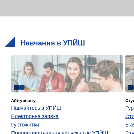
Навчання в УПЙШ
Абітурієнту
Сту
Навчайтесь в УПЙШ
Гур
Електронна заявка
Сти
Гуртожитки
Era
Працевлаштування випускників УПЙШ
Сту