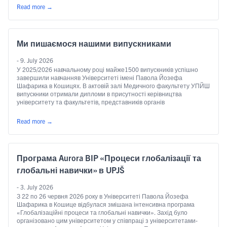
Read more
→
Ми пишаємося нашими випускниками
- 9. July 2026
У 2025/2026 навчальному році майже1500 випускників успішно
завершили навчанняв Університеті імені Павола Йозефа
Шафарика в Кошицях. В актовій залі Медичного факультету УПЙШ
випускники отримали дипломи в присутності керівництва
університету та факультетів, представників органів
університетського самоврядування, представників інших
словацьких університетів, посадовців закладів охорони здоров’я,
Read more
→
представників судової влади, прокуратури та юридичної спільноти,
керівників інститутів і кафедр, інших …
Continued
Програма Aurora BIP «Процеси глобалізації та
глобальні навички» в UPJŠ
- 3. July 2026
З 22 по 26 червня 2026 року в Університеті Павола Йозефа
Шафарика в Кошице відбулася змішана інтенсивна програма
«Глобалізаційні процеси та глобальні навички». Захід було
організовано цим університетом у співпраці з університетами-