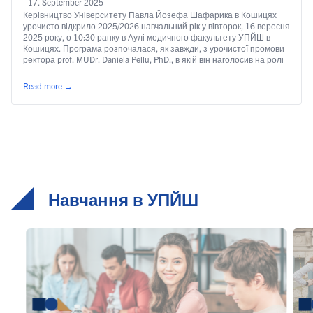
- 17. September 2025
Керівництво Університету Павла Йозефа Шафарика в Кошицях
урочисто відкрило 2025/2026 навчальний рік у вівторок, 16 вересня
2025 року, о 10:30 ранку в Аулі медичного факультету УПЙШ в
Кошицях. Програма розпочалася, як завжди, з урочистої промови
ректора prof. MUDr. Daniela Pellu, PhD., в якій він наголосив на ролі
університетської освіти в епоху штучного інтелекту та сучасних …
Continued
Read more
→
Навчання в УПЙШ