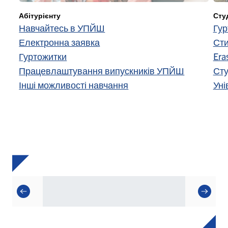
Абітурієнту
Сту
Навчайтесь в УПЙШ
Гур
Електронна заявка
Сти
Гуртожитки
Era
Працевлаштування випускників УПЙШ
Сту
Інші можливості навчання
Уні