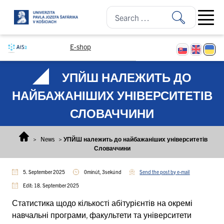
Skip to content
Open ma
E-shop
УПЙШ НАЛЕЖИТЬ ДО
НАЙБАЖАНІШИХ УНІВЕРСИТЕТІВ
СЛОВАЧЧИНИ
>
News
>
УПЙШ належить до найбажаніших університетів
Словаччини
5. September 2025
0minút, 3sekúnd
Send the post by e-mail
Edit: 18. September 2025
Статистика щодо кількості абітурієнтів на окремі
навчальні програми, факультети та університети