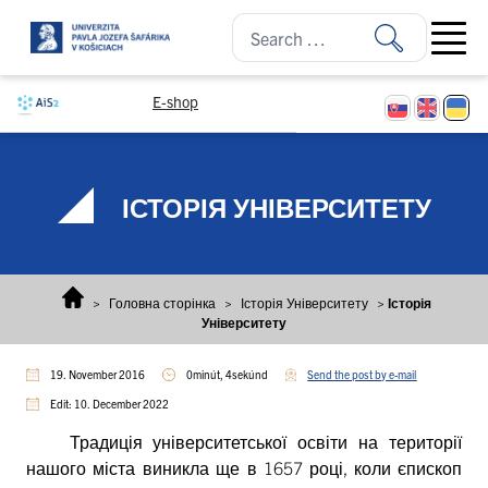
Skip to content
Open ma
E-shop
ІСТОРІЯ УНІВЕРСИТЕТУ
>
Головна сторінка
>
Історія Університету
>
Історія
Університету
19. November 2016
0minút, 4sekúnd
Send the post by e-mail
Edit: 10. December 2022
Традиція університетської освіти на території
нашого міста виникла ще в 1657 році, коли єпископ