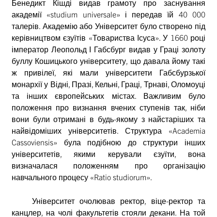
Бенедикт Кішді видав грамоту про заснування
академії «studium universale» і передав їй 40 000
талерів. Академію або Університет було створено під
керівництвом єзуїтів «Товариства Ісуса». У 1660 році
імператор Леопольд І Габсбург видав у Граці золоту
буллу Кошицького університету, що давала йому такі
ж привілеї, які мали університети Габсбурзької
монархії у Відні, Празі, Кельні, Граці, Трнаві, Оломоуці
та інших європейських містах. Важливим було
положення про визнання вчених ступенів так, ніби
вони були отримані в будь-якому з найстаріших та
найвідоміших університетів. Структура «Academia
Cassoviensis» була подібною до структури інших
університетів, якими керували єзуїти, вона
визначалася положенням про організацію
навчального процесу «Ratio studiorum».
Університет очолював ректор, віце-ректор та
канцлер, на чолі факультетів стояли декани. На той