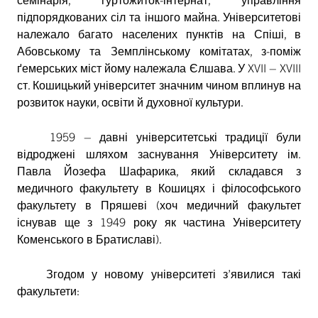
підпорядкованих сіл та іншого майна. Університетові
належало багато населених пунктів на Спіші, в
Абовському та Земплінському комітатах, з-поміж
ґемерських міст йому належала Єлшава. У XVII – XVIII
ст. Кошицький університет значним чином вплинув на
розвиток науки, освіти й духовної культури.
1959 – давні університетські традиції були
відроджені шляхом заснування Університету ім.
Павла Йозефа Шафарика, який складався з
медичного факультету в Кошицях і філософського
факультету в Пряшеві (хоч медичний факультет
існував ще з 1949 року як частина Університету
Коменського в Братиславі).
Згодом у новому університеті з’явилися такі
факультети: