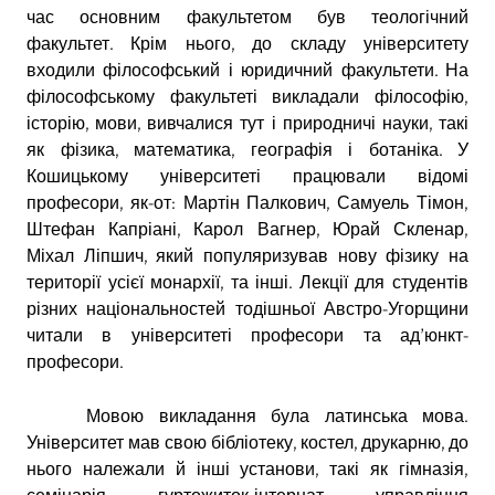
час основним факультетом був теологічний
факультет. Крім нього, до складу університету
входили філософський і юридичний факультети. На
філософському факультеті викладали філософію,
історію, мови, вивчалися тут і природничі науки, такі
як фізика, математика, географія і ботаніка. У
Кошицькому університеті працювали відомі
професори, як-от: Мартін Палкович, Самуель Тімон,
Штефан Капріані, Карол Вагнер, Юрай Скленар,
Міхал Ліпшич, який популяризував нову фізику на
території усієї монархії, та інші. Лекції для студентів
різних національностей тодішньої Австро-Угорщини
читали в університеті професори та ад’юнкт-
професори.
Мовою викладання була латинська мова.
Університет мав свою бібліотеку, костел, друкарню, до
нього належали й інші установи, такі як гімназія,
семінарія, гуртожиток-інтернат, управління