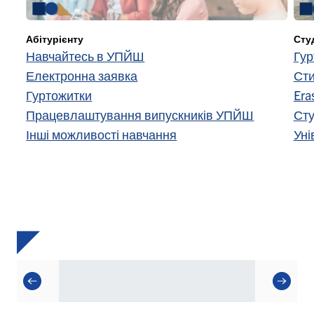
Абітурієнту
Сту
Навчайтесь в УПЙШ
Гур
Електронна заявка
Сти
Гуртожитки
Era
Працевлаштування випускників УПЙШ
Сту
Інші можливості навчання
Уні