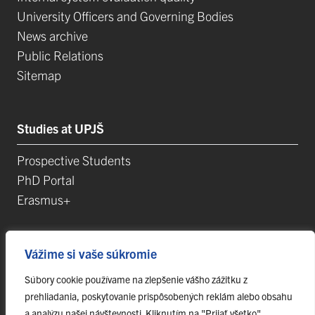
University Officers and Governing Bodies
News archive
Public Relations
Sitemap
Studies at UPJŠ
Prospective Students
PhD Portal
Erasmus+
Science, Research and Development
Vážime si vaše súkromie
Súbory cookie používame na zlepšenie vášho zážitku z
Postdoctoral Positions
prehliadania, poskytovanie prispôsobených reklám alebo obsahu
Research Projects
a analýzu našej návštevnosti. Kliknutím na "Prijať všetko"