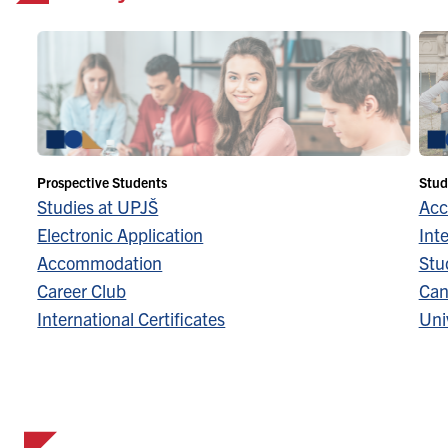
Prospective Students
Stud
Studies at UPJŠ
Acc
Electronic Application
Inte
Accommodation
Stu
Career Club
Can
International Certificates
Univ