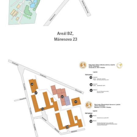
Areál BZ,
Mánesova 23