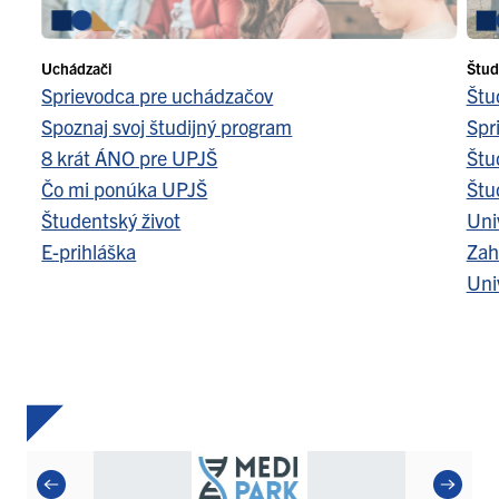
Uchádzači
Štud
Sprievodca pre uchádzačov
Štu
Spoznaj svoj študijný program
Spr
8 krát ÁNO pre UPJŠ
Štu
Čo mi ponúka UPJŠ
Štu
Študentský život
Uni
E-prihláška
Zah
Uni