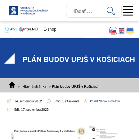
Prejsť na obsah
Open ma
E-shop
PLÁN BUDOV UPJŠ V KOŠICIACH
>
Hlavná stránka
>
Plán budov UPJŠ v Košiciach
14. septembra 2012
0minút, 24sekúnd
Poslať článok e-mailom
Edit: 17. septembra 2025