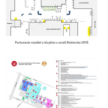
Parkovanie vozidiel a bicyklov v areáli Rektorátu UPJŠ