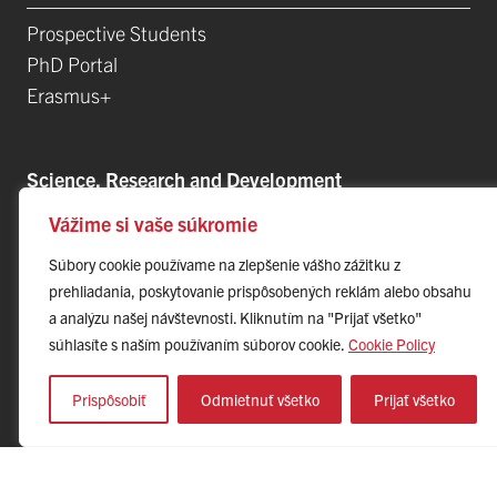
Prospective Students
PhD Portal
Erasmus+
Science, Research and Development
Vážime si vaše súkromie
Postdoctoral Positions
Research Projects
Súbory cookie používame na zlepšenie vášho zážitku z
Top Research Teams
prehliadania, poskytovanie prispôsobených reklám alebo obsahu
a analýzu našej návštevnosti. Kliknutím na "Prijať všetko"
Technology and Innovation Park (TIP-UPJŠ)
súhlasíte s naším používaním súborov cookie.
Cookie Policy
University Science Parks
List of Publications
Prispôsobiť
Odmietnuť všetko
Prijať všetko