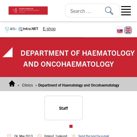
Skip to content
Open ma
E-shop
DEPARTMENT OF HAEMATOLOGY
AND ONCOHAEMATOLOGY
>
Clinics
>
Department of Haematology and Oncohaematology
Staff
24. May 2013
0minút, 1sekúnd
Send the post by e-mail