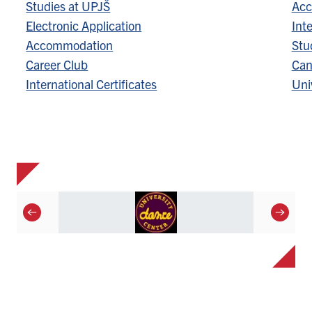
Studies at UPJŠ
Acc
Electronic Application
Inte
Accommodation
Stu
Career Club
Can
International Certificates
Univ