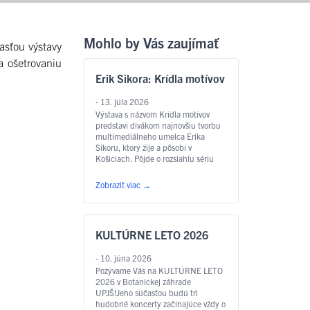
Mohlo by Vás zaujímať
asťou výstavy
a ošetrovaniu
Erik Sikora: Krídla motívov
- 13. júla 2026
Výstava s názvom Krídla motívov
predstaví divákom najnovšiu tvorbu
multimediálneho umelca Erika
Sikoru, ktorý žije a pôsobí v
Košiciach. Pôjde o rozsiahlu sériu
akvarelov rôznych rozmerov,
vytvorených špeciálne pre túto
Zobraziť viac
→
výstavu v botanickej záhrade v
spolupráci s Východoslovenskou
galériou. Najviac akvarelov bude
„vyrastať a popínať sa“ v skleníku s
KULTÚRNE LETO 2026
motýľmi, na čo odkazuje aj samotný
…
Čítať ďalej
- 10. júna 2026
Pozývame Vás na KULTÚRNE LETO
2026 v Botanickej záhrade
UPJŠ!Jeho súčasťou budú tri
hudobné koncerty začínajúce vždy o