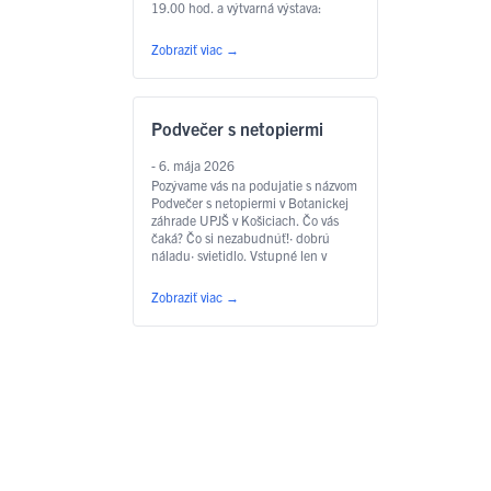
19.00 hod. a výtvarná výstava:
3.7.2026 19:00 MEKY Žbirka
RevivalMEKY Žbirka revival je
Zobraziť viac
→
hudobná pocta nezameniteľnému
hlasu a piesňam, ktoré formovali
generácie. S úctou k originálu kapela
prináša na pódiá to najlepšie z
Podvečer s netopiermi
tvorby Miroslava Žbirku – …
Čítať
ďalej
- 6. mája 2026
Pozývame vás na podujatie s názvom
Podvečer s netopiermi v Botanickej
záhrade UPJŠ v Košiciach. Čo vás
čaká? Čo si nezabudnúť!· dobrú
náladu· svietidlo. Vstupné len v
predpredaji TU · dospelí 7€ · deti,
žiaci, seniori, ZŤP 3€ Tešíme sa na
Zobraziť viac
→
Vás dňa 05.06.2026 od 18:00 do
21:00. Brány pre vás však otvárame
už o …
Čítať ďalej