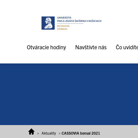
Prejsť na obsah
Otváracie hodiny
Navštívte nás
Čo uvidít
>
Aktuality
>
CASSOVIA bonsai 2021