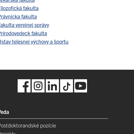
ilozofická fakulta
Právnicka fakulta
akulta verejnej správy
Prírodovedeck fakulta
stav telesnej výchovy a športu
Veda
Postdoktorandské pozície
Projekty