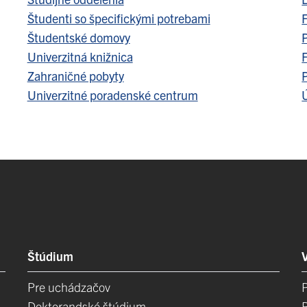
Študenti so špecifickými potrebami
F
Študentské domovy
Univerzitná knižnica
F
Zahraničné pobyty
Univerzitné poradenské centrum
Ú
Štúdium
Pre uchádzačov
Doktorandské štúdium