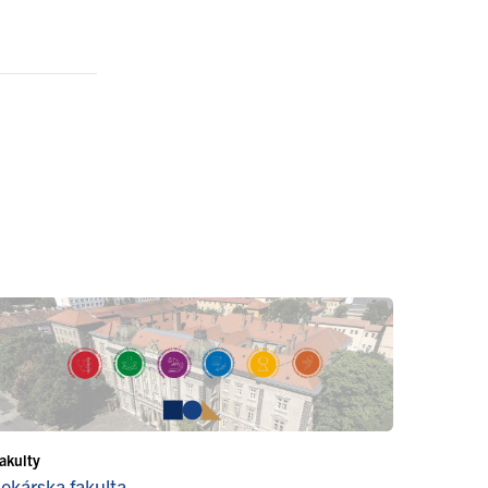
akulty
Lekárska fakulta