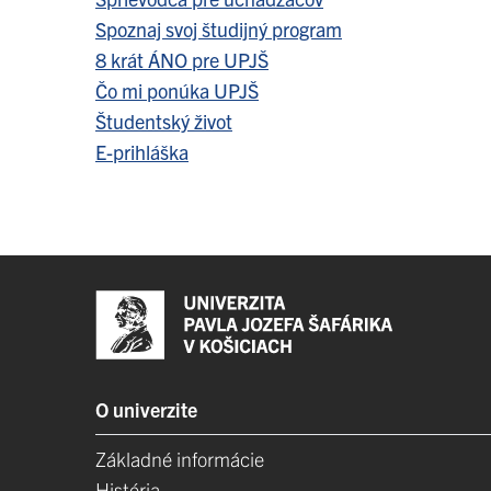
Spoznaj svoj študijný program
8 krát ÁNO pre UPJŠ
Čo mi ponúka UPJŠ
Študentský život
E-prihláška
O univerzite
Základné informácie
História