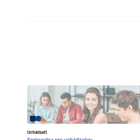
Uchádzači
Sprievodca pre uchádzačov