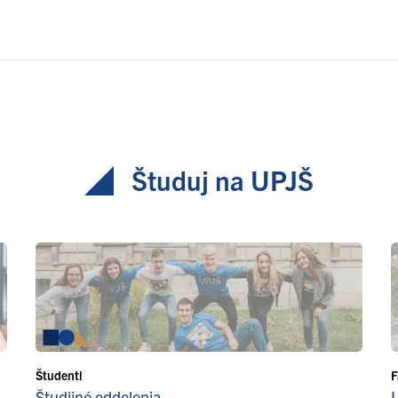
Študuj na UPJŠ
Študenti
F
Študijné oddelenia