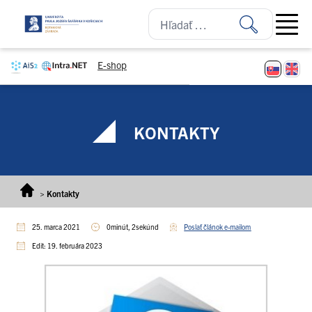
Prejsť na obsah
Open ma
E-shop
KONTAKTY
>
Kontakty
25. marca 2021
0minút, 2sekúnd
Poslať článok e-mailom
Edit: 19. februára 2023