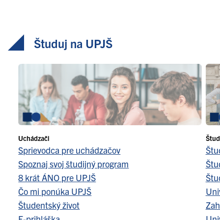
Študuj na UPJŠ
Uchádzači
Štud
Sprievodca pre uchádzačov
Štu
Spoznaj svoj študijný program
Štu
8 krát ÁNO pre UPJŠ
Štu
Čo mi ponúka UPJŠ
Uni
Študentský život
Zah
E-prihláška
Uni