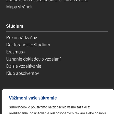
Mapa stránok
Štúdium
Pre uchádzačov
Doktorandské štúdium
Erasmus+
Uznanie dokladov o vzdelaní
Ďalšie vzdelávanie
Klub absolventov
Veda
Vážime si vaše súkromie
Postdoktorandské pozície
Súbory cookie používame na zlepšenie vášho zážitku z
Projekty
prehliadania, poskytovanie prispôsobených reklám alebo obsahu