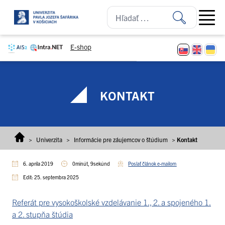
Prejsť na obsah
Open ma
E-shop
KONTAKT
>
Univerzita
>
Informácie pre záujemcov o štúdium
>
Kontakt
6. apríla 2019
0minút, 9sekúnd
Poslať článok e-mailom
Edit: 25. septembra 2025
Referát pre vysokoškolské vzdelávanie 1., 2. a spojeného 1.
a 2. stupňa štúdia