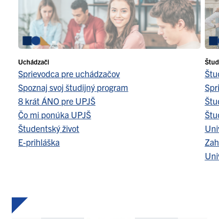
Uchádzači
Štud
Sprievodca pre uchádzačov
Štu
Spoznaj svoj študijný program
Spr
8 krát ÁNO pre UPJŠ
Štu
Čo mi ponúka UPJŠ
Štu
Študentský život
Uni
E-prihláška
Zah
Uni