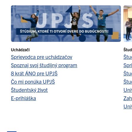
Uchádzači
Štud
Sprievodca pre uchádzačov
Štu
Spoznaj svoj študijný program
Spr
8 krát ÁNO pre UPJŠ
Štu
Čo mi ponúka UPJŠ
Štu
Študentský život
Uni
E-prihláška
Zah
Uni