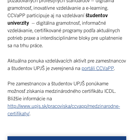
požadovaných profesijných štandardov – digitálna
gramotnosť, inovatívne vzdelávanie a e-learning.
CCVaPP participuje aj na vzdelávaní
študentov
univerzity
– digitálna gramotnosť, informačné
vzdelávanie, certifikované programy podľa aktuálnych
potrieb praxe a interdisciplinárne bloky pre uplatnenie
sa na trhu práce.
Aktuálna ponuka vzdelávacích aktivít pre zamestnancov
a študentov UPJŠ je zverejnená na
portáli CCVaPP
.
Pre zamestnancov a študentov UPJŠ ponúkame
možnosť získania medzinárodného certifikátu ICDL.
Bližšie informácie na
http://www.upjs.sk/pracoviska/ccvapp/medzinarodne-
certifikaty/
.