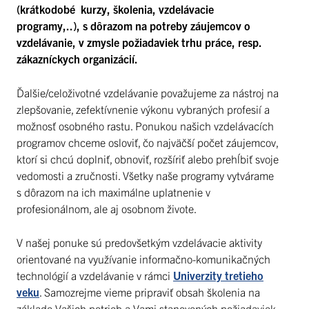
(krátkodobé kurzy, školenia, vzdelávacie
programy,..), s dôrazom na potreby záujemcov o
vzdelávanie, v zmysle požiadaviek trhu práce, resp.
zákazníckych organizácií.
Ďalšie/celoživotné vzdelávanie považujeme za nástroj na
zlepšovanie, zefektívnenie výkonu vybraných profesií a
možnosť osobného rastu. Ponukou našich vzdelávacích
programov chceme osloviť, čo najväčší počet záujemcov,
ktorí si chcú doplniť, obnoviť, rozšíriť alebo prehĺbiť svoje
vedomosti a zručnosti. Všetky naše programy vytvárame
s dôrazom na ich maximálne uplatnenie v
profesionálnom, ale aj osobnom živote.
V našej ponuke sú predovšetkým vzdelávacie aktivity
orientované na využívanie informačno-komunikačných
technológií a vzdelávanie v rámci
Univerzity tretieho
veku
. Samozrejme vieme pripraviť obsah školenia na
základe Vašich potrieb a Vami stanovených požiadaviek.