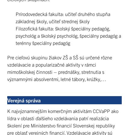
Prírodovedecká fakulta: učiteľ druhého stupňa
základnej školy, učiteľ strednej školy
Filozofická fakulta: školský špeciálny pedagóg,
psychológ a školský psychológ, špeciálny pedagóg a
terénny špeciálny pedagóg
Pre cieľovú skupinu žiakov ZŠ a SŠ sú určené rôzne
vzdelávacie a popularizačné aktivity v rámci
mimoškolskej činnosti – prednášky, stretnutia s
významnými absolventmi, letné tábory, krúžky,…
Verejná správa
K najvýznamnejším komerčným aktivitám CCVaPP ako
lídra v oblasti ďalšieho vzdelávania patrí realizácia
školení pre Ministerstvo financií Slovenskej republiky
pre oblasť verejných financií. Vzdelávacie aktivity sú