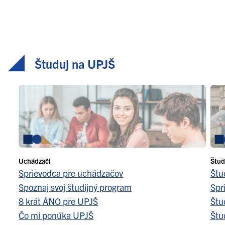
Študuj na UPJŠ
Uchádzači
Štud
Sprievodca pre uchádzačov
Štu
Spoznaj svoj študijný program
Spr
8 krát ÁNO pre UPJŠ
Štu
Čo mi ponúka UPJŠ
Štu