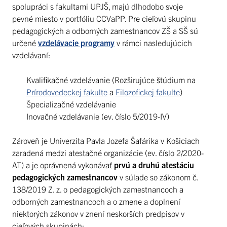
spolupráci s fakultami UPJŠ, majú dlhodobo svoje
pevné miesto v portfóliu CCVaPP. Pre cieľovú skupinu
pedagogických a odborných zamestnancov ZŠ a SŠ sú
určené
vzdelávacie programy
v rámci nasledujúcich
vzdelávaní:
Kvalifikačné vzdelávanie (Rozširujúce štúdium na
Prírodovedeckej fakulte
a
Filozofickej fakulte
)
Špecializačné vzdelávanie
Inovačné vzdelávanie (ev. číslo 5/2019-IV)
Zároveň je Univerzita Pavla Jozefa Šafárika v Košiciach
zaradená medzi atestačné organizácie (ev. číslo 2/2020-
AT) a je oprávnená vykonávať
prvú a druhú atestáciu
pedagogických zamestnancov
v súlade so zákonom č.
138/2019 Z. z. o pedagogických zamestnancoch a
odborných zamestnancoch a o zmene a doplnení
niektorých zákonov v znení neskorších predpisov v
cieľových skupinách: