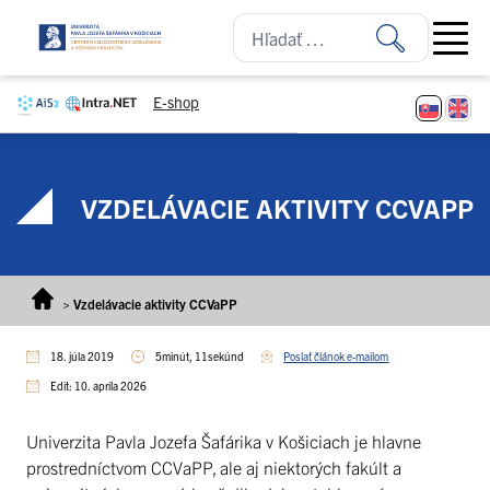
Prejsť na obsah
Open ma
E-shop
VZDELÁVACIE AKTIVITY CCVAPP
>
Vzdelávacie aktivity CCVaPP
18. júla 2019
5minút, 11sekúnd
Poslať článok e-mailom
Edit: 10. apríla 2026
Univerzita Pavla Jozefa Šafárika v Košiciach je hlavne
prostredníctvom CCVaPP, ale aj niektorých fakúlt a