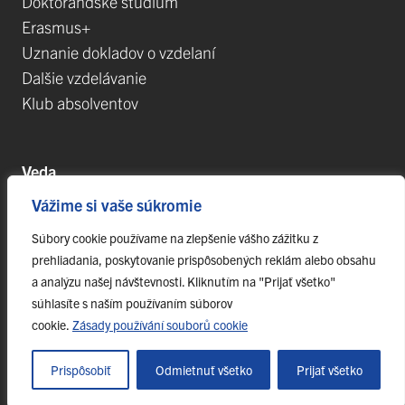
Doktorandské štúdium
Erasmus+
Uznanie dokladov o vzdelaní
Dalšie vzdelávanie
Klub absolventov
Veda
Vážime si vaše súkromie
Postdoktorandské pozíce
Projekty
Súbory cookie používame na zlepšenie vášho zážitku z
prehliadania, poskytovanie prispôsobených reklám alebo obsahu
Špičkové tímy
a analýzu našej návštevnosti. Kliknutím na "Prijať všetko"
TIP-UPJŠ
súhlasíte s naším používaním súborov
Vedecké parky
cookie.
Zásady používání souborů cookie
Evidencia publikačnej činnosti
Habilitačné a vymenúvacie konania
Prispôsobiť
Odmietnuť všetko
Prijať všetko