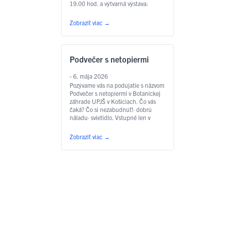
19.00 hod. a výtvarná výstava:
3.7.2026 19:00 MEKY Žbirka
RevivalMEKY Žbirka revival je
Zobraziť viac
→
hudobná pocta nezameniteľnému
hlasu a piesňam, ktoré formovali
generácie. S úctou k originálu kapela
prináša na pódiá to najlepšie z
Podvečer s netopiermi
tvorby Miroslava Žbirku – …
Čítať
ďalej
- 6. mája 2026
Pozývame vás na podujatie s názvom
Podvečer s netopiermi v Botanickej
záhrade UPJŠ v Košiciach. Čo vás
čaká? Čo si nezabudnúť!· dobrú
náladu· svietidlo. Vstupné len v
predpredaji TU · dospelí 7€ · deti,
žiaci, seniori, ZŤP 3€ Tešíme sa na
Zobraziť viac
→
Vás dňa 05.06.2026 od 18:00 do
21:00. Brány pre vás však otvárame
už o …
Čítať ďalej