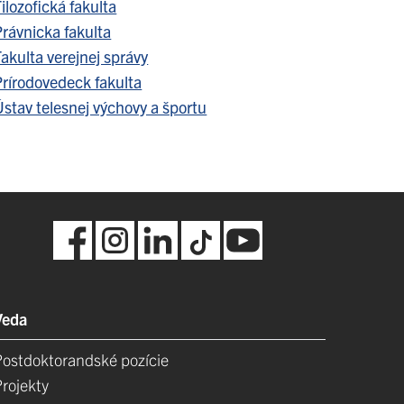
ilozofická fakulta
Právnicka fakulta
akulta verejnej správy
Prírodovedeck fakulta
stav telesnej výchovy a športu
Veda
Postdoktorandské pozície
Projekty