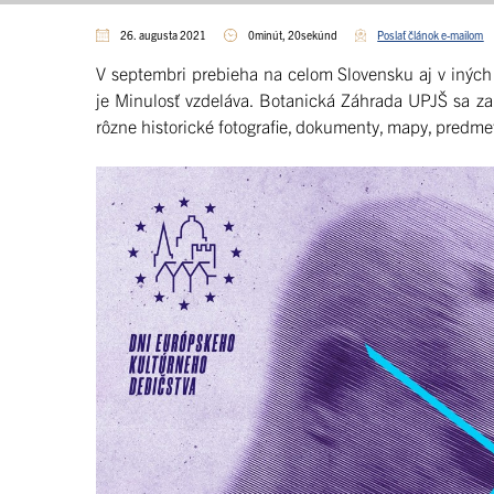
26. augusta 2021
0minút, 20sekúnd
Poslať článok e-mailom
V septembri prebieha na celom Slovensku aj v inýc
je Minulosť vzdeláva. Botanická Záhrada UPJŠ sa zapoj
rôzne historické fotografie, dokumenty, mapy, predmet