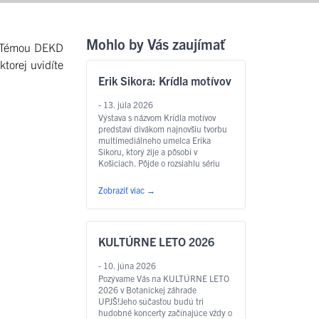
Mohlo by Vás zaujímať
a. Témou DEKD
ktorej uvidíte
Erik Sikora: Krídla motívov
- 13. júla 2026
Výstava s názvom Krídla motívov
predstaví divákom najnovšiu tvorbu
multimediálneho umelca Erika
Sikoru, ktorý žije a pôsobí v
Košiciach. Pôjde o rozsiahlu sériu
akvarelov rôznych rozmerov,
vytvorených špeciálne pre túto
Zobraziť viac
→
výstavu v botanickej záhrade v
spolupráci s Východoslovenskou
galériou. Najviac akvarelov bude
„vyrastať a popínať sa“ v skleníku s
KULTÚRNE LETO 2026
motýľmi, na čo odkazuje aj samotný
…
Čítať ďalej
- 10. júna 2026
Pozývame Vás na KULTÚRNE LETO
2026 v Botanickej záhrade
UPJŠ!Jeho súčasťou budú tri
hudobné koncerty začínajúce vždy o