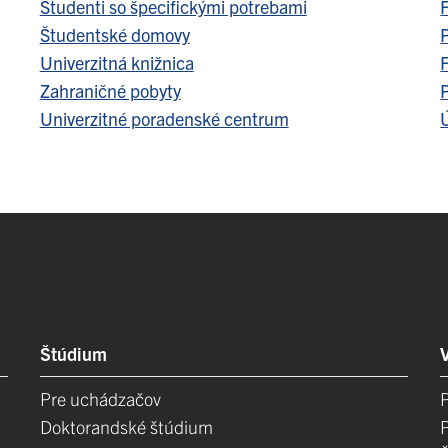
Študenti so špecifickými potrebami
F
Študentské domovy
Univerzitná knižnica
F
Zahraničné pobyty
Univerzitné poradenské centrum
Ú
Štúdium
Pre uchádzačov
Doktorandské štúdium