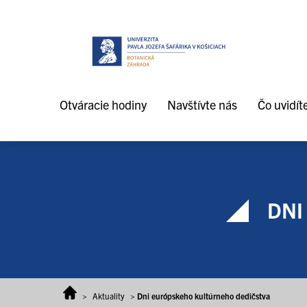
Prejsť na obsah
Otváracie hodiny
Navštívte nás
Čo uvidít
DNI
>
Aktuality
>
Dni európskeho kultúrneho dedičstva