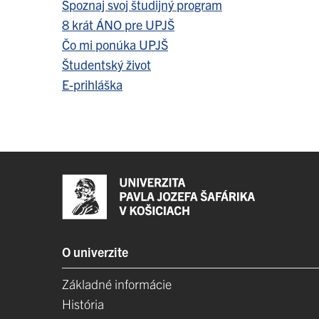
Spoznaj svoj študijný program
8 krát ÁNO pre UPJŠ
Čo mi ponúka UPJŠ
Študentský život
E-prihláška
O univerzite
Základné informácie
História