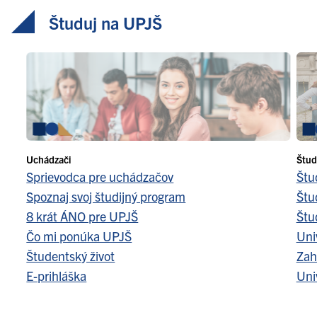
Študuj na UPJŠ
Uchádzači
Štud
Sprievodca pre uchádzačov
Štu
Spoznaj svoj študijný program
Štu
8 krát ÁNO pre UPJŠ
Štu
Čo mi ponúka UPJŠ
Uni
Študentský život
Zah
E-prihláška
Uni