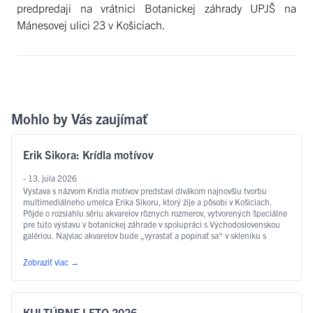
predpredaji na vrátnici Botanickej záhrady UPJŠ na
Mánesovej ulici 23 v Košiciach.
Mohlo by Vás zaujímať
Erik Sikora: Krídla motívov
- 13. júla 2026
Výstava s názvom Krídla motívov predstaví divákom najnovšiu tvorbu
multimediálneho umelca Erika Sikoru, ktorý žije a pôsobí v Košiciach.
Pôjde o rozsiahlu sériu akvarelov rôznych rozmerov, vytvorených špeciálne
pre túto výstavu v botanickej záhrade v spolupráci s Východoslovenskou
galériou. Najviac akvarelov bude „vyrastať a popínať sa“ v skleníku s
motýľmi, na čo odkazuje aj samotný …
Čítať ďalej
Zobraziť viac
→
KULTÚRNE LETO 2026