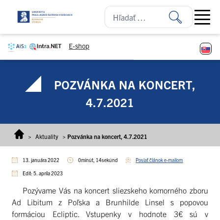
Prejsť na obsah
Open ma
E-shop
POZVÁNKA NA KONCERT,
4.7.2021
>
Aktuality
>
Pozvánka na koncert, 4.7.2021
13. januára 2022
0minút, 14sekúnd
Poslať článok e-mailom
Edit: 5. apríla 2023
Pozývame Vás na koncert sliezskeho komorného zboru
Ad Libitum z Poľska a Brunhilde Linsel s popovou
formáciou Ecliptic. Vstupenky v hodnote 3€ sú v