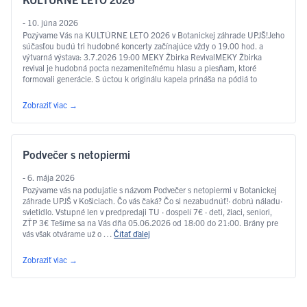
- 10. júna 2026
Pozývame Vás na KULTÚRNE LETO 2026 v Botanickej záhrade UPJŠ!Jeho
súčasťou budú tri hudobné koncerty začínajúce vždy o 19.00 hod. a
výtvarná výstava: 3.7.2026 19:00 MEKY Žbirka RevivalMEKY Žbirka
revival je hudobná pocta nezameniteľnému hlasu a piesňam, ktoré
formovali generácie. S úctou k originálu kapela prináša na pódiá to
najlepšie z tvorby Miroslava Žbirku – …
Čítať ďalej
Zobraziť viac
→
Podvečer s netopiermi
- 6. mája 2026
Pozývame vás na podujatie s názvom Podvečer s netopiermi v Botanickej
záhrade UPJŠ v Košiciach. Čo vás čaká? Čo si nezabudnúť!· dobrú náladu·
svietidlo. Vstupné len v predpredaji TU · dospelí 7€ · deti, žiaci, seniori,
ZŤP 3€ Tešíme sa na Vás dňa 05.06.2026 od 18:00 do 21:00. Brány pre
vás však otvárame už o …
Čítať ďalej
Zobraziť viac
→