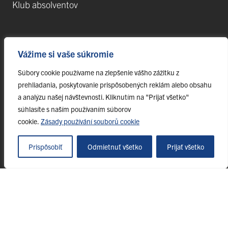
Klub absolventov
Veda
Vážime si vaše súkromie
Postdoktorandské pozície
Súbory cookie používame na zlepšenie vášho zážitku z
Projekty
prehliadania, poskytovanie prispôsobených reklám alebo obsahu
Špičkové tímy
a analýzu našej návštevnosti. Kliknutím na "Prijať všetko"
TIP-UPJŠ
súhlasíte s naším používaním súborov
cookie.
Zásady používání souborů cookie
Vedecké parky
Evidencia publikačnej činnosti
Prispôsobiť
Odmietnuť všetko
Prijať všetko
Habilitačné a vymenúvacie konania
© 2023 Univerzita Pavla Jozefa Šafárika v Košiciach, webmaster@upjs.sk