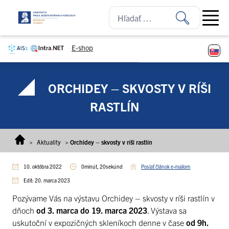
Prejsť na obsah
Open ma
E-shop
ORCHIDEY – SKVOSTY V RÍŠI
RASTLÍN
>
Aktuality
>
Orchidey – skvosty v ríši rastlín
10. októbra 2022
0minút, 20sekúnd
Poslať článok e-mailom
Edit: 20. marca 2023
Pozývame Vás na výstavu Orchidey – skvosty v ríši rastlín v
dňoch
od 3. marca do 19. marca 2023
. Výstava sa
uskutoční v expozičných skleníkoch denne v čase
od 9h.