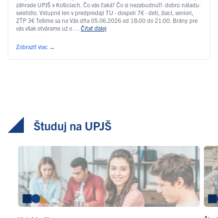
záhrade UPJŠ v Košiciach. Čo vás čaká? Čo si nezabudnúť!· dobrú náladu·
svietidlo. Vstupné len v predpredaji TU · dospelí 7€ · deti, žiaci, seniori,
ZŤP 3€ Tešíme sa na Vás dňa 05.06.2026 od 18:00 do 21:00. Brány pre
vás však otvárame už o …
Čítať ďalej
Zobraziť viac
→
Študuj na UPJŠ