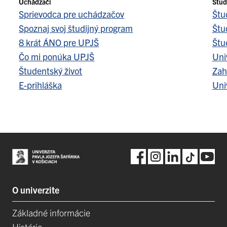
Uchádzači
Štud
Sprievodca pre uchádzačov
Štu
Spoznaj svoj študijný program
Štu
8 krát ÁNO pre UPJŠ
Štu
Čo mi ponúka UPJŠ
Uni
Študentský život
Zah
E-prihláška
Uni
O univerzite
Základné informácie
História