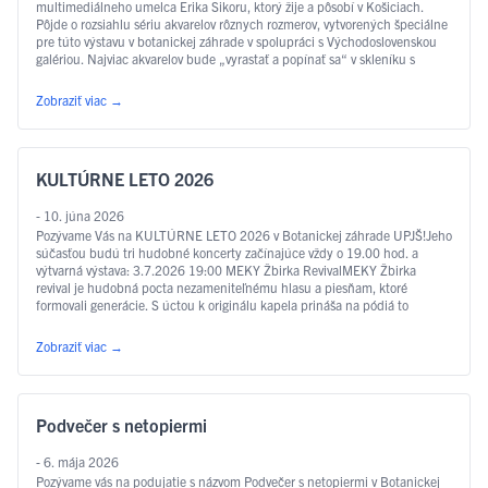
multimediálneho umelca Erika Sikoru, ktorý žije a pôsobí v Košiciach.
Pôjde o rozsiahlu sériu akvarelov rôznych rozmerov, vytvorených špeciálne
pre túto výstavu v botanickej záhrade v spolupráci s Východoslovenskou
galériou. Najviac akvarelov bude „vyrastať a popínať sa“ v skleníku s
motýľmi, na čo odkazuje aj samotný …
Čítať ďalej
Zobraziť viac
→
KULTÚRNE LETO 2026
- 10. júna 2026
Pozývame Vás na KULTÚRNE LETO 2026 v Botanickej záhrade UPJŠ!Jeho
súčasťou budú tri hudobné koncerty začínajúce vždy o 19.00 hod. a
výtvarná výstava: 3.7.2026 19:00 MEKY Žbirka RevivalMEKY Žbirka
revival je hudobná pocta nezameniteľnému hlasu a piesňam, ktoré
formovali generácie. S úctou k originálu kapela prináša na pódiá to
najlepšie z tvorby Miroslava Žbirku – …
Čítať ďalej
Zobraziť viac
→
Podvečer s netopiermi
- 6. mája 2026
Pozývame vás na podujatie s názvom Podvečer s netopiermi v Botanickej