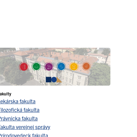
akulty
Lekárska fakulta
ilozofická fakulta
Právnicka fakulta
akulta verejnej správy
Prírodovedeck fakulta