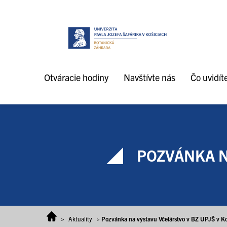
Prejsť na obsah
Otváracie hodiny
Navštívte nás
Čo uvidít
POZVÁNKA NA
>
Aktuality
>
Pozvánka na výstavu Včelárstvo v BZ UPJŠ v Ko