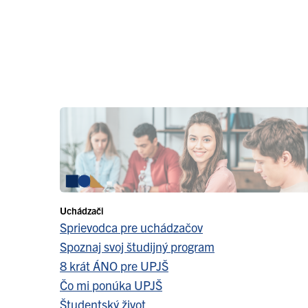
Uchádzači
Sprievodca pre uchádzačov
Spoznaj svoj študijný program
8 krát ÁNO pre UPJŠ
Čo mi ponúka UPJŠ
Študentský život