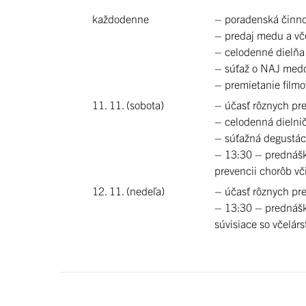
každodenne
– poradenská činno
– predaj medu a vč
– celodenné dielňa
– súťaž o NAJ med
– premietanie filmo
11. 11. (sobota)
– účasť rôznych pr
– celodenná dielni
– súťažná degustác
– 13:30 – prednáška
prevencii chorôb vč
12. 11. (nedeľa)
– účasť rôznych pr
– 13:30 – prednášk
súvisiace so včelár