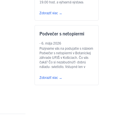
19.00 hod. a výtvarná výstava:
3.7.2026 19:00 MEKY Žbirka
RevivalMEKY Žbirka revival je
Zobraziť viac
→
hudobná pocta nezameniteľnému
hlasu a piesňam, ktoré formovali
generácie. S úctou k originálu kapela
prináša na pódiá to najlepšie z
Podvečer s netopiermi
tvorby Miroslava Žbirku – …
Čítať
ďalej
- 6. mája 2026
Pozývame vás na podujatie s názvom
Podvečer s netopiermi v Botanickej
záhrade UPJŠ v Košiciach. Čo vás
čaká? Čo si nezabudnúť!· dobrú
náladu· svietidlo. Vstupné len v
predpredaji TU · dospelí 7€ · deti,
žiaci, seniori, ZŤP 3€ Tešíme sa na
Zobraziť viac
→
Vás dňa 05.06.2026 od 18:00 do
21:00. Brány pre vás však otvárame
už o …
Čítať ďalej