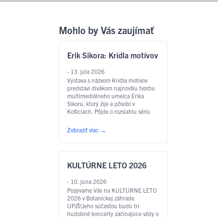
Mohlo by Vás zaujímať
Erik Sikora: Krídla motívov
- 13. júla 2026
Výstava s názvom Krídla motívov
predstaví divákom najnovšiu tvorbu
multimediálneho umelca Erika
Sikoru, ktorý žije a pôsobí v
Košiciach. Pôjde o rozsiahlu sériu
akvarelov rôznych rozmerov,
vytvorených špeciálne pre túto
Zobraziť viac
→
výstavu v botanickej záhrade v
spolupráci s Východoslovenskou
galériou. Najviac akvarelov bude
„vyrastať a popínať sa“ v skleníku s
KULTÚRNE LETO 2026
motýľmi, na čo odkazuje aj samotný
…
Čítať ďalej
- 10. júna 2026
Pozývame Vás na KULTÚRNE LETO
2026 v Botanickej záhrade
UPJŠ!Jeho súčasťou budú tri
hudobné koncerty začínajúce vždy o