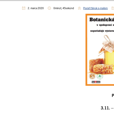
2. marca 2020
0minút, 45sekúnd
Poslať článok e-mailom
P
3.11. –