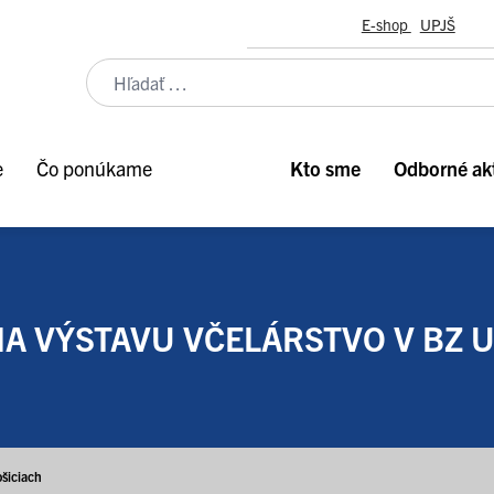
E-shop
UPJŠ
e
Čo ponúkame
Kto sme
Odborné akt
 VÝSTAVU VČELÁRSTVO V BZ U
šiciach