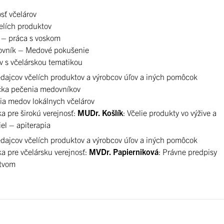
sť včelárov
elích produktov
 – práca s voskom
ovník – Medové pokušenie
v s včelárskou tematikou
edajcov včelích produktov a výrobcov úľov a iných pomôcok
čka pečenia medovníkov
ia medov lokálnych včelárov
 pre širokú verejnosť:
MUDr. Košlík
: Včelie produkty vo výžive a
iel – apiterapia
edajcov včelích produktov a výrobcov úľov a iných pomôcok
a pre včelársku verejnosť:
MVDr. Papierniková
: Právne predpisy
stvom