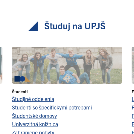
Študuj na UPJŠ
Študenti
F
Študijné oddelenia
Študenti so špecifickými potrebami
F
Študentské domovy
Univerzitná knižnica
F
Zahraničné pobyty