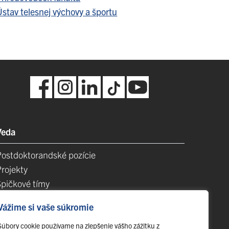
stav telesnej výchovy a športu
Veda
Postdoktorandské pozície
Projekty
Špičkové tímy
TIP-UPJŠ
Vážime si vaše súkromie
Vedecké parky
videncia publikačnej činnosti
Súbory cookie používame na zlepšenie vášho zážitku z