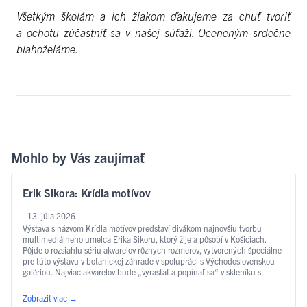
Všetkým školám a ich žiakom ďakujeme za chuť tvoriť
a ochotu zúčastniť sa v našej súťaži. Oceneným srdečne
blahoželáme.
Mohlo by Vás zaujímať
Erik Sikora: Krídla motívov
- 13. júla 2026
Výstava s názvom Krídla motívov predstaví divákom najnovšiu tvorbu
multimediálneho umelca Erika Sikoru, ktorý žije a pôsobí v Košiciach.
Pôjde o rozsiahlu sériu akvarelov rôznych rozmerov, vytvorených špeciálne
pre túto výstavu v botanickej záhrade v spolupráci s Východoslovenskou
galériou. Najviac akvarelov bude „vyrastať a popínať sa“ v skleníku s
motýľmi, na čo odkazuje aj samotný …
Čítať ďalej
Zobraziť viac
→