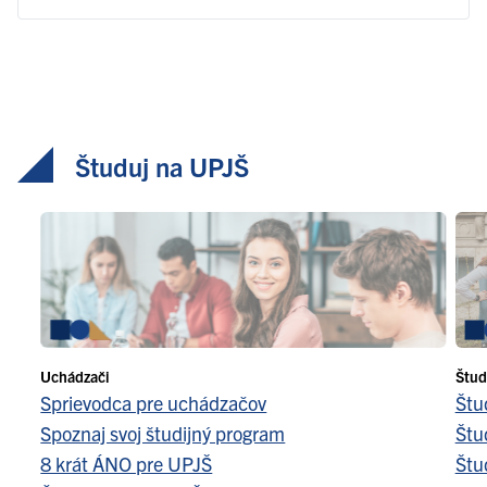
Študuj na UPJŠ
Uchádzači
Štud
Sprievodca pre uchádzačov
Štu
Spoznaj svoj študijný program
Štu
8 krát ÁNO pre UPJŠ
Štu