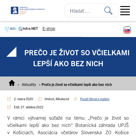
Prejsť na obsah
Open ma
E-shop
PREČO JE ŽIVOT SO VČIELKAMI
LEPŠÍ AKO BEZ NICH
>
Aktuality
>
Prečo je život so včielkami lepší ako bez nich
2. marca 2020
0minút, 48sekúnd
Poslať článok e-mailom
Edit: 27. októbra 2022
V rámci výtvarnej súťaže na tému „Prečo je život so
včielkami lepší ako bez nich“ Botanická záhrada UPJŠ
v Košiciach, Asociácia včelárov Slovenska ZO Košice