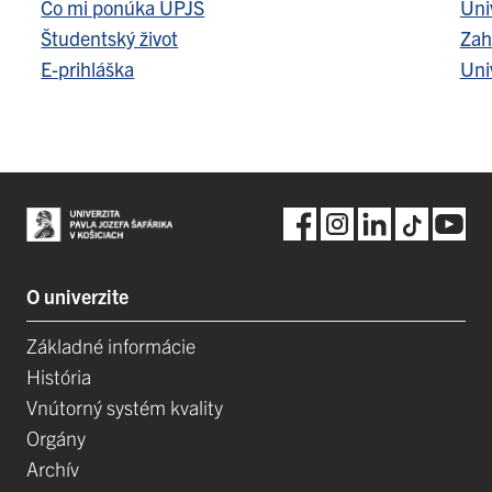
Čo mi ponúka UPJŠ
Uni
Študentský život
Zah
E-prihláška
Uni
O univerzite
Základné informácie
História
Vnútorný systém kvality
Orgány
Archív