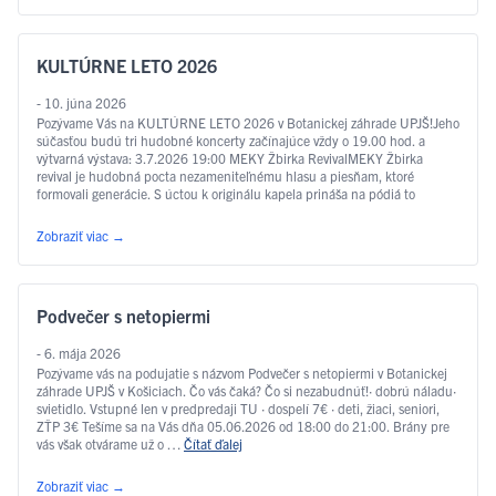
KULTÚRNE LETO 2026
- 10. júna 2026
Pozývame Vás na KULTÚRNE LETO 2026 v Botanickej záhrade UPJŠ!Jeho
súčasťou budú tri hudobné koncerty začínajúce vždy o 19.00 hod. a
výtvarná výstava: 3.7.2026 19:00 MEKY Žbirka RevivalMEKY Žbirka
revival je hudobná pocta nezameniteľnému hlasu a piesňam, ktoré
formovali generácie. S úctou k originálu kapela prináša na pódiá to
najlepšie z tvorby Miroslava Žbirku – …
Čítať ďalej
Zobraziť viac
→
Podvečer s netopiermi
- 6. mája 2026
Pozývame vás na podujatie s názvom Podvečer s netopiermi v Botanickej
záhrade UPJŠ v Košiciach. Čo vás čaká? Čo si nezabudnúť!· dobrú náladu·
svietidlo. Vstupné len v predpredaji TU · dospelí 7€ · deti, žiaci, seniori,
ZŤP 3€ Tešíme sa na Vás dňa 05.06.2026 od 18:00 do 21:00. Brány pre
vás však otvárame už o …
Čítať ďalej
Zobraziť viac
→