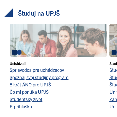
Študuj na UPJŠ
Uchádzači
Štud
Sprievodca pre uchádzačov
Štu
Spoznaj svoj študijný program
Štu
8 krát ÁNO pre UPJŠ
Štu
Čo mi ponúka UPJŠ
Uni
Študentský život
Zah
E-prihláška
Uni