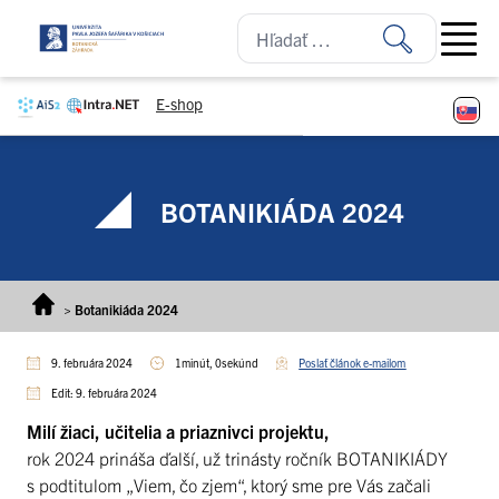
Prejsť na obsah
Open ma
E-shop
BOTANIKIÁDA 2024
>
Botanikiáda 2024
9. februára 2024
1minút, 0sekúnd
Poslať článok e-mailom
Edit: 9. februára 2024
Milí žiaci, učitelia a priaznivci projektu,
rok 2024 prináša ďalší, už trinásty ročník BOTANIKIÁDY
s podtitulom „Viem, čo zjem“, ktorý sme pre Vás začali