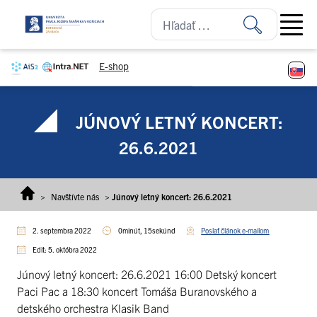
Prejsť na obsah
Open ma
E-shop
JÚNOVÝ LETNÝ KONCERT:
26.6.2021
>
Navštívte nás
>
Júnový letný koncert: 26.6.2021
2. septembra 2022
0minút, 15sekúnd
Poslať článok e-mailom
Edit: 5. októbra 2022
Júnový letný koncert: 26.6.2021 16:00 Detský koncert
Paci Pac a 18:30 koncert Tomáša Buranovského a
detského orchestra Klasik Band