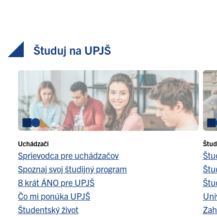
Študuj na UPJŠ
Uchádzači
Štud
Sprievodca pre uchádzačov
Štu
Spoznaj svoj študijný program
Štu
8 krát ÁNO pre UPJŠ
Štu
Čo mi ponúka UPJŠ
Uni
Študentský život
Zah