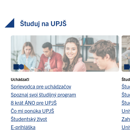
Študuj na UPJŠ
Uchádzači
Štud
Sprievodca pre uchádzačov
Štu
Spoznaj svoj študijný program
Štu
8 krát ÁNO pre UPJŠ
Štu
Čo mi ponúka UPJŠ
Uni
Študentský život
Zah
E-prihláška
Uni