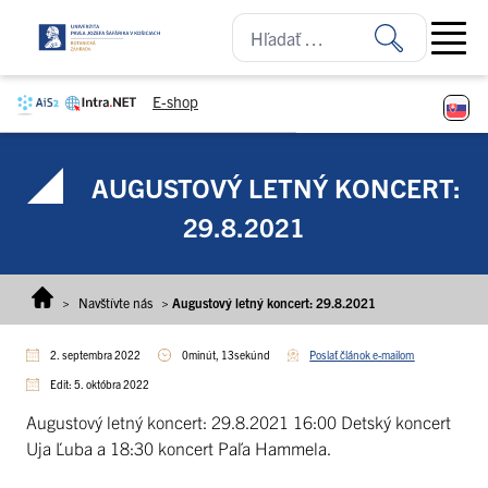
Prejsť na obsah
Open ma
E-shop
AUGUSTOVÝ LETNÝ KONCERT:
29.8.2021
>
Navštívte nás
>
Augustový letný koncert: 29.8.2021
2. septembra 2022
0minút, 13sekúnd
Poslať článok e-mailom
Edit: 5. októbra 2022
Augustový letný koncert: 29.8.2021 16:00 Detský koncert
Uja Ľuba a 18:30 koncert Paľa Hammela.