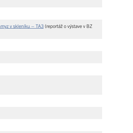
hmyz v skleníku – TA3
(reportáž o výstave v BZ