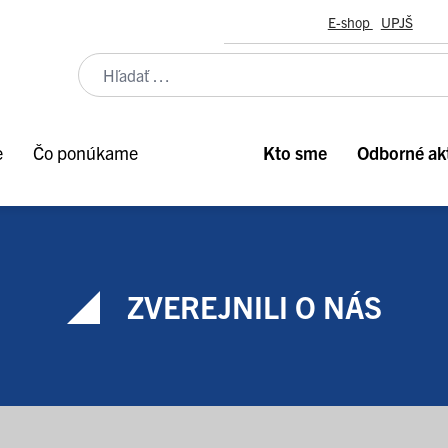
E-shop
UPJŠ
e
Čo ponúkame
Kto sme
Odborné akt
ZVEREJNILI O NÁS