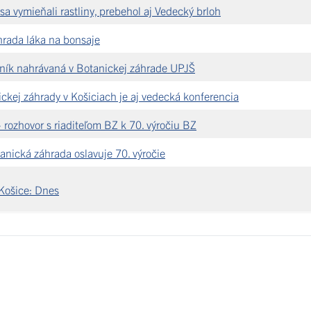
a vymieňali rastliny, prebehol aj Vedecký brloh
hrada láka na bonsaje
ník nahrávaná v Botanickej záhrade UPJŠ
ckej záhrady v Košiciach je aj vedecká konferencia
rozhovor s riaditeľom BZ k 70. výročiu BZ
anická záhrada oslavuje 70. výročie
 Košice: Dnes