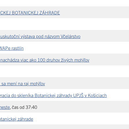
KOŠICKEJ BOTANICKEJ ZÁHRADE
 uskutoční výstava pod názvom Včelárstvo
SWAPe rastlín
 nachádza viac ako 100 druhov živých motýľov
 sa mení na raj motýľov
vracia do skleníka Botanickej záhrady UPJŠ v Košiciach
meste
, čas od 37:40
otanickej záhrade