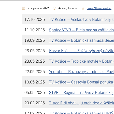
2. septembra 2022
4minút, 1sekúnd
Poslať článok e-mailom
17.10.2025
TV Košice – Včelárstvo v Botanickej 
11.10.2025
Správy STVR – Biela noc sa vrátila do 
19.09.2025
TV Košice – Botanická záhrada: Jese
23.05.2025
Korzár Košice – Zažíva výrazný návšt
23.05.2025
TV Košice – Tropické motýle v Botani
22.05.2025
Youtube – Rozhovory z radnice s Pav
10.05.2025
TV Košice – Cassovia Bonsai ponúka 
05.05.2025
STVR – Regina – naživo z Botanicke
20.02.2025
Tisíce ľudí obdivujú orchidey v Košici
17.02.2025
TV Košice – Botanická záhrada UPJŠ v