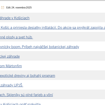
Edit: 24. novembra 2025
záhrade v Košiciach
Košíc a priniesla desiatky inštalácií. Do akcie sa prvýkrát zapojila
nné plody a svet húb
evnícky boom. Príbeh najväčšej botanickej záhrady
ckej záhrade
lom Mártonfim
exotické dreviny aj bohatý program
j záhrady UPJŠ
ach. Skleníky sú plné farieb a vôní
 Košiciach opäť rozkvitla