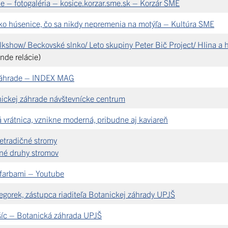
e – fotogaléria – kosice.korzar.sme.sk – Korzár SME
ako húsenice, čo sa nikdy nepremenia na motýľa – Kultúra SME
kshow/ Beckovské slnko/ Leto skupiny Peter Bič Project/ Hlina a 
nde relácie)
j záhrade – INDEX MAG
anickej záhrade návštevnícke centrum
 vrátnica, vznikne moderná, pribudne aj kaviareň
etradičné stromy
čné druhy stromov
 farbami – Youtube
gorek, zástupca riaditeľa Botanickej záhrady UPJŠ
ošíc – Botanická záhrada UPJŠ