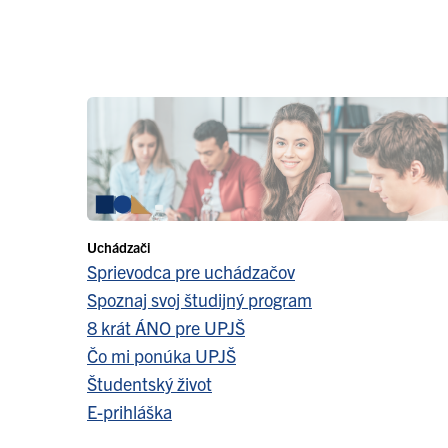
Uchádzači
Sprievodca pre uchádzačov
Spoznaj svoj študijný program
8 krát ÁNO pre UPJŠ
Čo mi ponúka UPJŠ
Študentský život
E-prihláška