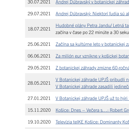
30.07.2021
Andrej Dúbravský v botanickej záhrad
29.07.2021
Andrej Dúbravský: Niektorí ľudia sú 
Hudobné plány Petra Jandu/ Letná tal
18.07.2021
začína v čase po 22 minúte a 30 seku
25.06.2021
Začína sa kultúrne leto v botanicke
06.06.2021
Za milión eur vznikne v košickej bot
29.05.2021
Z botanickej záhrady zmizne 60-ročná
V Botanickej záhrade UPJŠ pribudli n
28.05.2021
V Botanickej záhrade zasadili jedine
27.01.2021
V Botanickej záhrade UPJŠ už to hýri
15.11.2020
Košice: Dnes – Večera s…: Robert Gre
19.10.2020
Televízia telKE Košice: Dominanty K