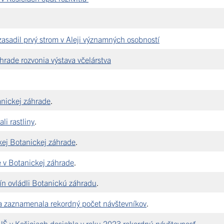
asadil prvý strom v Aleji významných osobností
hrade rozvonia výstava včelárstva
anickej záhrade
.
li rastliny
.
kej Botanickej záhrade
.
 v Botanickej záhrade
.
lín ovládli Botanickú záhradu
.
a zaznamenala rekordný počet návštevníkov
.
Š v Košiciach dosiahla v roku 2023 rekordnú návštevnosť
.