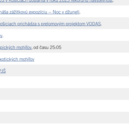
áša zážitkovú expozíciu – Noc v džungli
.
Košiciach prichádza s prelomovým projektom VODAS
.
ov
.
opických motýľov
, od času 25:05
xotických motýľov
PJŠ