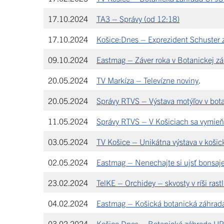
17.10.2024
TA3 – Správy (od 12:18)
17.10.2024
Košice:Dnes – Exprezident Schuster z
09.10.2024
Eastmag – Záver roka v Botanickej zá
20.05.2024
TV Markíza – Televízne noviny
.
20.05.2024
Správy RTVS – Výstava motýľov v bot
11.05.2024
Správy RTVS – V Košiciach sa vymieňa
03.05.2024
TV Košice – Unikátna výstava v košic
02.05.2024
Eastmag – Nenechajte si ujsť bonsaje
23.02.2024
TelKE – Orchidey – skvosty v ríši rast
04.02.2024
Eastmag – Košická botanická záhrad
03.02.2024
Košice Dnes – Botanická záhrada UPJ