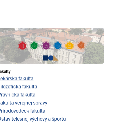
akulty
Lekárska fakulta
ilozofická fakulta
Právnicka fakulta
akulta verejnej správy
Prírodovedeck fakulta
stav telesnej výchovy a športu