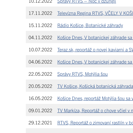
10.12.2022
Správy RTVS – Noc v džungli
17.11.2022
Televízna Regina RTVS, VČELY V 
15.11.2022
Rádio Košice, Botanické záhrady
04.11.2022
Košice Dnes, V botanickej záhrade sa
10.07.2022
Teraz.sk, reportáž o novej kaviarni a 
04.06.2022
Košice Dnes, V botanickej záhrade sa
22.05.2022
Správy RTVS, Motýlia šou
20.05.2022
TV Košice, Košická botanická záhrada
16.05.2022
Košice Dnes, reportáž Motýlia šou sa 
09.01.2022
TV Markíza, Reportáž o chove včiel v 
29.12.2021
RTVS, Reportáž o zimovaní rastlín v b