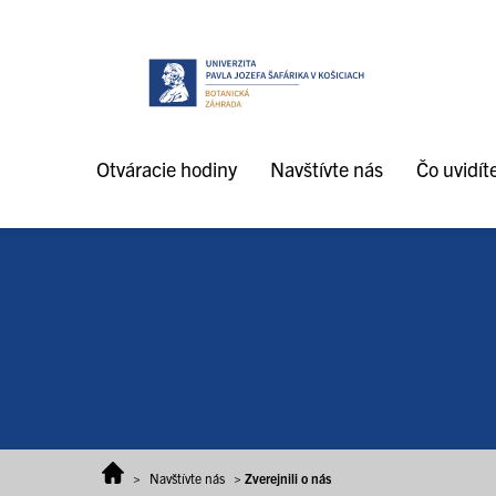
Prejsť na obsah
Otváracie hodiny
Navštívte nás
Čo uvidít
>
Navštívte nás
>
Zverejnili o nás