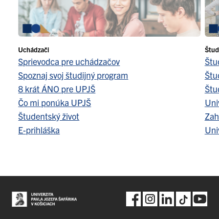
Uchádzači
Štud
Sprievodca pre uchádzačov
Štu
Spoznaj svoj študijný program
Štu
8 krát ÁNO pre UPJŠ
Štu
Čo mi ponúka UPJŠ
Uni
Študentský život
Zah
E-prihláška
Uni