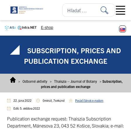
Prejsť na obsah
Open ma
E-shop
SUBSCRIPTION, PRICES AND
PUBLICATION EXCHANGE
>
Odborné aktivity
>
Thaiszia – Journal of Botany
>
Subscription,
prices and publication exchange
22. júna 2022
0minút, 7sekúnd
Poslať článok e-mailom
Edit: 5. októbra 2022
Publication exchange request: Thaiszia Subscription
Department, Mánesova 23, 043 52 Košice, Slovakia; e-mail: