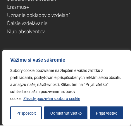
Erasmus+
Uznanie dokladov o vzdelaní
Ďalšie vzdelávanie
Klub absolventov
Veda
Vážime si vaše súkromie
Postdoktorandské pozície
Súbory cookie používame na zlepšenie vášho zážitku z
Projekty
prehliadania, poskytovanie prispôsobených reklám alebo obsahu
Špičkové tímy
a analýzu našej návštevnosti. Kliknutím na "Prijať všetko"
TIP-UPJŠ
súhlasíte s naším používaním súborov
cookie.
Zásady používání souborů cookie
Vedecké parky
Evidencia publikačnej činnosti
Prispôsobiť
Odmietnuť všetko
Prijať všetko
Habilitačné a vymenúvacie konania