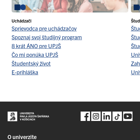
Uchádzači
Štud
Sprievodca pre uchádzačov
Štu
Spoznaj svoj študijný program
Štu
8 krát ÁNO pre UPJŠ
Štu
Čo mi ponúka UPJŠ
Uni
Študentský život
Zah
E-prihláška
Uni
O univerzite