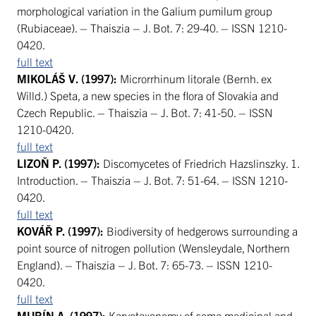
morphological variation in the Galium pumilum group
(Rubiaceae). – Thaiszia – J. Bot. 7: 29-40. – ISSN 1210-
0420.
full text
MIKOLÁŠ V. (1997):
Microrrhinum litorale (Bernh. ex
Willd.) Speta, a new species in the flora of Slovakia and
Czech Republic. – Thaiszia – J. Bot. 7: 41-50. – ISSN
1210-0420.
full text
LIZOŇ P. (1997):
Discomycetes of Friedrich Hazslinszky. 1.
Introduction. – Thaiszia – J. Bot. 7: 51-64. – ISSN 1210-
0420.
full text
KOVÁŘ P. (1997):
Biodiversity of hedgerows surrounding a
point source of nitrogen pollution (Wensleydale, Northern
England). – Thaiszia – J. Bot. 7: 65-73. – ISSN 1210-
0420.
full text
MURÍN A. (1997):
Karyotaxonomy of some medicinal and