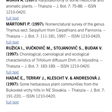
aromatic plants. – Thaiszia – J. Bot. 7: 75-88. – ISSN
1210-0420.
full text
MÁRTONFI P. (1997):
Nomenclatural survey of the genus
Thymus sect. Serpyllum from Carpathians and Pannonia. –
Thaiszia – J. Bot. 7: 111-181, 1997. – ISSN 1210-0420.
full text
RUŽICA I., VUČKOVIĆ M., STOJANOVIĆ S., BUDAK V.
(1997):
Chorological, coenological and ecological
characteristics of Trifolium diffusum Ehrh. in Vojvodina. –
Thaiszia – J. Bot. 7: 183-189. – ISSN 1210-0420.
full text
HADAČ E., TERRAY J., KLESCHT V. & ANDRESOVÁ J.
(1997):
Some herbaceous plant communities from the
Bukovské vrchy hills in NE Slovakia. – Thaiszia – J. Bot. 7:
191-220. – ISSN 1210-0420.
full text