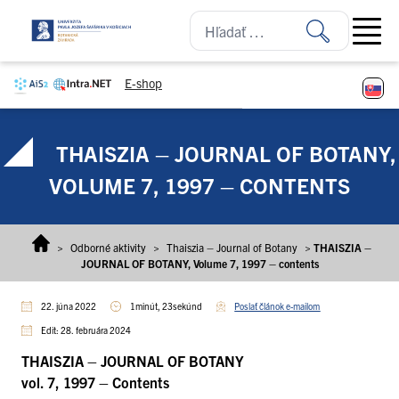
Prejsť na obsah
Open ma
E-shop
THAISZIA – JOURNAL OF BOTANY,
VOLUME 7, 1997 – CONTENTS
>
Odborné aktivity
>
Thaiszia – Journal of Botany
>
THAISZIA –
JOURNAL OF BOTANY, Volume 7, 1997 – contents
22. júna 2022
1minút, 23sekúnd
Poslať článok e-mailom
Edit: 28. februára 2024
THAISZIA – JOURNAL OF BOTANY
vol. 7, 1997 – Contents