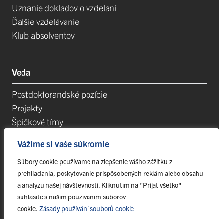
Uznanie dokladov o vzdelaní
Ďalšie vzdelávanie
Klub absolventov
Veda
Postdoktorandské pozície
Projekty
Špičkové tímy
TIP-UPJŠ
Vážime si vaše súkromie
Vedecké parky
Evidencia publikačnej činnosti
Súbory cookie používame na zlepšenie vášho zážitku z
prehliadania, poskytovanie prispôsobených reklám alebo obsahu
Habilitačné a vymenúvacie konania
a analýzu našej návštevnosti. Kliknutím na "Prijať všetko"
súhlasíte s naším používaním súborov
cookie.
Zásady používání souborů cookie