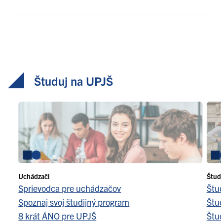
Študuj na UPJŠ
Uchádzači
Štud
Sprievodca pre uchádzačov
Štu
Spoznaj svoj študijný program
Štu
8 krát ÁNO pre UPJŠ
Štu