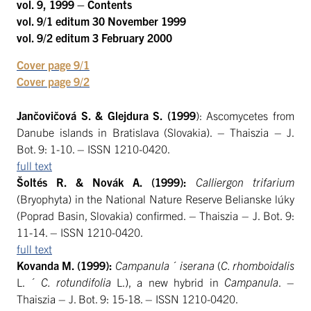
vol. 9, 1999 – Contents
vol. 9/1
editum 30 November 1999
vol. 9/2
editum 3 February 2000
Cover page 9/1
Cover page 9/2
Jančovičová S. & Glejdura S. (1999
): Ascomycetes from
Danube islands in Bratislava (Slovakia). – Thaiszia – J.
Bot. 9: 1-10. – ISSN 1210-0420.
full text
Šoltés R. & Novák A. (1999):
Calliergon trifarium
(Bryophyta) in the National Nature Reserve Belianske lúky
(Poprad Basin, Slovakia) confirmed. – Thaiszia – J. Bot. 9:
11-14. – ISSN 1210-0420.
full text
Kovanda M. (1999):
Campanula ´ iserana
(
C. rhomboidalis
L.
´ C. rotundifolia
L.), a new hybrid in
Campanula
. –
Thaiszia – J. Bot. 9: 15-18. – ISSN 1210-0420.