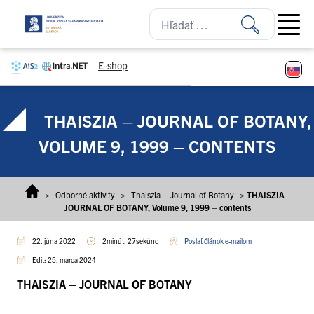
Prejsť na obsah
Open ma
E-shop
THAISZIA – JOURNAL OF BOTANY,
VOLUME 9, 1999 – CONTENTS
>
Odborné aktivity
>
Thaiszia – Journal of Botany
>
THAISZIA –
JOURNAL OF BOTANY, Volume 9, 1999 – contents
22. júna 2022
2minút, 27sekúnd
Poslať článok e-mailom
Edit: 25. marca 2024
THAISZIA – JOURNAL OF BOTANY