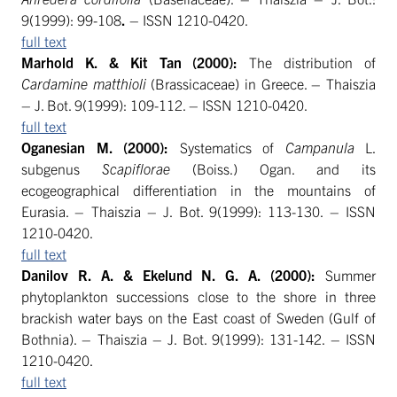
9(1999): 99-108
.
– ISSN 1210-0420.
full text
Marhold K. & Kit Tan (2000):
The distribution of
Cardamine matthioli
(Brassicaceae) in Greece. – Thaiszia
– J. Bot. 9(1999): 109-112. – ISSN 1210-0420.
full text
Oganesian M. (2000):
Systematics of
Campanula
L.
subgenus
Scapiflorae
(Boiss.) Ogan. and its
ecogeographical differentiation in the mountains of
Eurasia. – Thaiszia – J. Bot. 9(1999): 113-130. – ISSN
1210-0420.
full text
Danilov R. A. & Ekelund N. G. A. (2000):
Summer
phytoplankton successions close to the shore in three
brackish water bays on the East coast of Sweden (Gulf of
Bothnia). – Thaiszia – J. Bot. 9(1999): 131-142. – ISSN
1210-0420.
full text