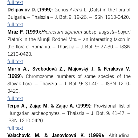
full text
Delipavlov D. (1999):
Genus
Avena
L. (Oats) in the flora of
Bulgaria. – Thaiszia – J. Bot. 9: 19-26. – ISSN 1210-0420.
full text
Mráz P. (1999):
Hieracium
alpinum
subsp.
augusti
–
bayeri
Zlatník in the Munţii Rodnei Mts. – an interesting taxon in
the flora of Romania. – Thaiszia – J. Bot. 9: 27-30. – ISSN
1210-0420.
full text
Murín A., Svobodová Z., Májovský J. & Feráková V.
(1999):
Chromosome numbers of some species of the
Slovak flora. – Thaiszia – J. Bot. 9: 31-40. – ISSN 1210-
0420.
full text
Terpó A., Zając M. & Zając A. (1999):
Provisional list of
Hungarian archeophytes. – Thaiszia – J. Bot. 9: 41-47. –
ISSN 1210-0420.
full text
Valachovič M. & Janovicová K. (1999):
Altitudinal