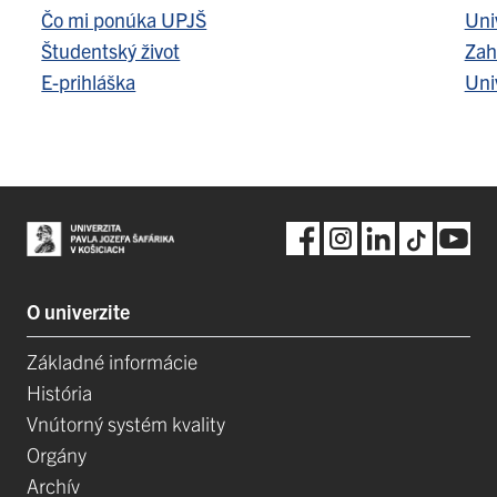
Čo mi ponúka UPJŠ
Uni
Študentský život
Zah
E-prihláška
Uni
O univerzite
Základné informácie
História
Vnútorný systém kvality
Orgány
Archív