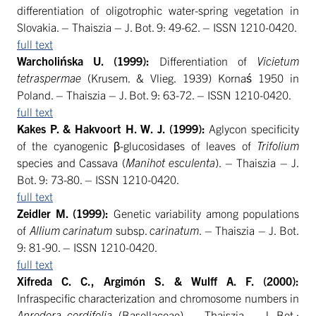
differentiation of oligotrophic water-spring vegetation in
Slovakia. – Thaiszia – J. Bot. 9: 49-62. – ISSN 1210-0420.
full text
Warcholińska U. (1999):
Differentiation of
Vicietum
tetraspermae
(Krusem. & Vlieg. 1939) Kornaś 1950 in
Poland. – Thaiszia – J. Bot. 9: 63-72. – ISSN 1210-0420.
full text
Kakes P. & Hakvoort H. W. J. (1999):
Aglycon specificity
of the cyanogenic β-glucosidases of leaves of
Trifolium
species and Cassava (
Manihot
esculenta
). – Thaiszia – J.
Bot. 9: 73-80. – ISSN 1210-0420.
full text
Zeidler M. (1999):
Genetic variability among populations
of
Allium carinatum
subsp.
carinatum
. – Thaiszia – J. Bot.
9: 81-90. – ISSN 1210-0420.
full text
Xifreda C. C., Argimón S. & Wulff A. F. (2000):
Infraspecific characterization and chromosome numbers in
Anredera cordifolia
(Basellaceae). – Thaiszia – J. Bot.: