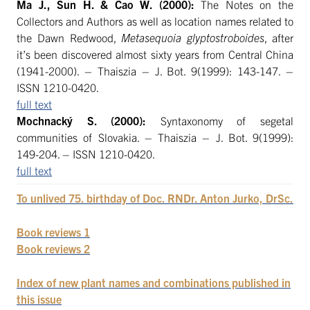
Ma J., Sun H. & Cao W. (2000):
The Notes on the
Collectors and Authors as well as location names related to
the Dawn Redwood,
Metasequoia glyptostroboides
, after
it’s been discovered almost sixty years from Central China
(1941-2000). – Thaiszia – J. Bot. 9(1999): 143-147. –
ISSN 1210-0420.
full text
Mochnacký S. (2000):
Syntaxonomy of segetal
communities of Slovakia. – Thaiszia – J. Bot. 9(1999):
149-204. – ISSN 1210-0420.
full text
To unlived 75. birthday of Doc. RNDr. Anton Jurko, DrSc.
Book reviews 1
Book reviews 2
Index of new plant names and combinations published in
this issue