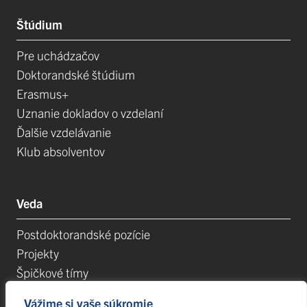
Štúdium
Pre uchádzačov
Doktorandské štúdium
Erasmus+
Uznanie dokladov o vzdelaní
Ďalšie vzdelávanie
Klub absolventov
Veda
Postdoktorandské pozície
Projekty
Špičkové tímy
TIP-UPJŠ
Vážime si vaše súkromie