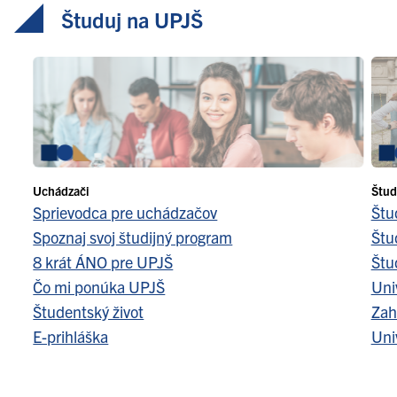
Študuj na UPJŠ
Uchádzači
Štud
Sprievodca pre uchádzačov
Štu
Spoznaj svoj študijný program
Štu
8 krát ÁNO pre UPJŠ
Štu
Čo mi ponúka UPJŠ
Uni
Študentský život
Zah
E-prihláška
Uni