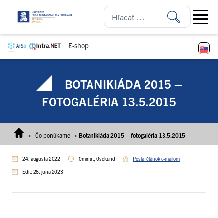
Prejsť na obsah
Open ma
E-shop
BOTANIKIÁDA 2015 –
FOTOGALÉRIA 13.5.2015
>
Čo ponúkame
>
Botanikiáda 2015 – fotogaléria 13.5.2015
24. augusta 2022
0minút, 0sekúnd
Poslať článok e-mailom
Edit: 26. júna 2023