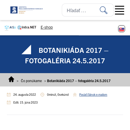
Prejsť na obsah
Open ma
E-shop
BOTANIKIÁDA 2017 –
FOTOGALÉRIA 24.5.2017
>
Čo ponúkame
>
Botanikiáda 2017 – fotogaléria 24.5.2017
24. augusta 2022
0minút, 0sekúnd
Poslať článok e-mailom
Edit: 15. júna 2023