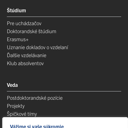
Štúdium
Pre uchádzačov
Doktorandské štúdium
Erasmus+
Uznanie dokladov o vzdelaní
Ďalšie vzdelávanie
Klub absolventov
Veda
Postdoktorandské pozície
Projekty
Špičkové tímy
TIP-UPJŠ
Vážime si vaše súkromie