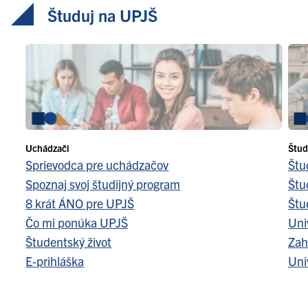
Študuj na UPJŠ
Uchádzači
Štud
Sprievodca pre uchádzačov
Štu
Spoznaj svoj študijný program
Štu
8 krát ÁNO pre UPJŠ
Štu
Čo mi ponúka UPJŠ
Uni
Študentský život
Zah
E-prihláška
Uni