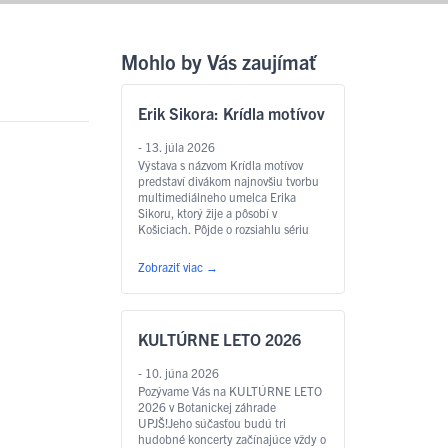
Mohlo by Vás zaujímať
Erik Sikora: Krídla motívov
- 13. júla 2026
Výstava s názvom Krídla motívov
predstaví divákom najnovšiu tvorbu
multimediálneho umelca Erika
Sikoru, ktorý žije a pôsobí v
Košiciach. Pôjde o rozsiahlu sériu
akvarelov rôznych rozmerov,
vytvorených špeciálne pre túto
Zobraziť viac
→
výstavu v botanickej záhrade v
spolupráci s Východoslovenskou
galériou. Najviac akvarelov bude
„vyrastať a popínať sa“ v skleníku s
KULTÚRNE LETO 2026
motýľmi, na čo odkazuje aj samotný
…
Čítať ďalej
- 10. júna 2026
Pozývame Vás na KULTÚRNE LETO
2026 v Botanickej záhrade
UPJŠ!Jeho súčasťou budú tri
hudobné koncerty začínajúce vždy o