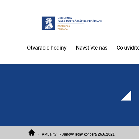
Prejsť na obsah
Otváracie hodiny
Navštívte nás
Čo uvidít
>
Aktuality
>
Júnový letný koncert: 26.6.2021