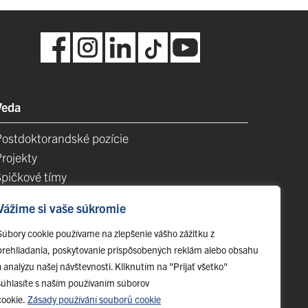
Veda
Postdoktorandské pozície
Projekty
Špičkové tímy
TIP-UPJŠ
Vážime si vaše súkromie
Vedecké parky
videncia publikačnej činnosti
Súbory cookie používame na zlepšenie vášho zážitku z
prehliadania, poskytovanie prispôsobených reklám alebo obsahu
Habilitačné a vymenúvacie konania
a analýzu našej návštevnosti. Kliknutím na "Prijať všetko"
súhlasíte s naším používaním súborov
cookie.
Zásady používání souborů cookie