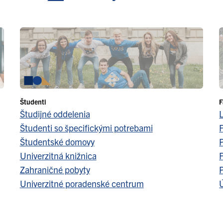
Študenti
F
Študijné oddelenia
Študenti so špecifickými potrebami
F
Študentské domovy
Univerzitná knižnica
F
Zahraničné pobyty
Univerzitné poradenské centrum
Ú