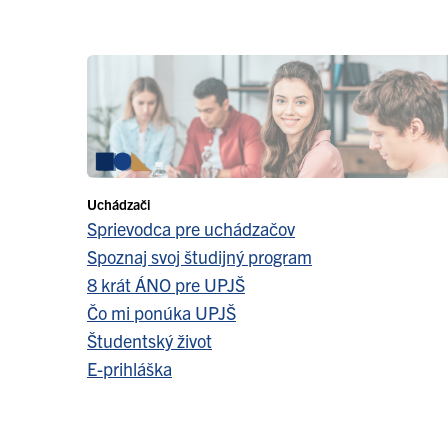
Uchádzači
Sprievodca pre uchádzačov
Spoznaj svoj študijný program
8 krát ÁNO pre UPJŠ
Čo mi ponúka UPJŠ
Študentský život
E-prihláška