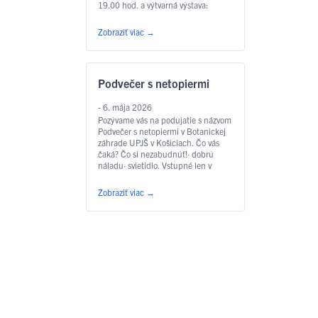
19.00 hod. a výtvarná výstava:
3.7.2026 19:00 MEKY Žbirka
RevivalMEKY Žbirka revival je
Zobraziť viac
→
hudobná pocta nezameniteľnému
hlasu a piesňam, ktoré formovali
generácie. S úctou k originálu kapela
prináša na pódiá to najlepšie z
Podvečer s netopiermi
tvorby Miroslava Žbirku – …
Čítať
ďalej
- 6. mája 2026
Pozývame vás na podujatie s názvom
Podvečer s netopiermi v Botanickej
záhrade UPJŠ v Košiciach. Čo vás
čaká? Čo si nezabudnúť!· dobrú
náladu· svietidlo. Vstupné len v
predpredaji TU · dospelí 7€ · deti,
žiaci, seniori, ZŤP 3€ Tešíme sa na
Zobraziť viac
→
Vás dňa 05.06.2026 od 18:00 do
21:00. Brány pre vás však otvárame
už o …
Čítať ďalej