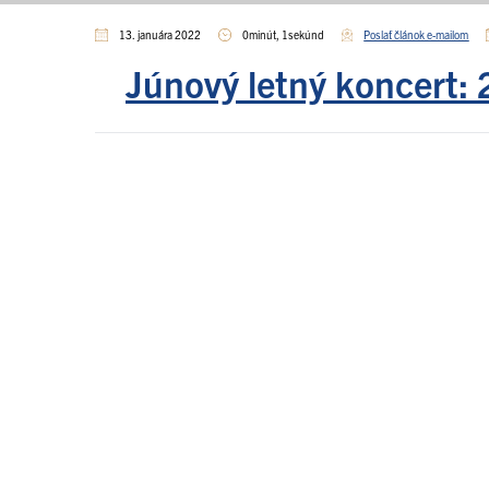
13. januára 2022
0minút, 1sekúnd
Poslať článok e-mailom
Júnový letný koncert: