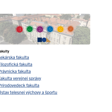
akulty
Lekárska fakulta
ilozofická fakulta
Právnicka fakulta
akulta verejnej správy
Prírodovedeck fakulta
stav telesnej výchovy a športu