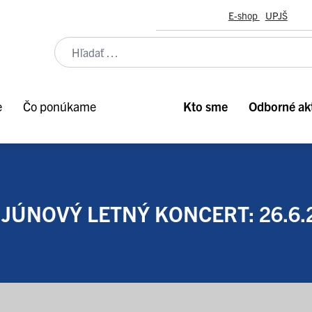
E-shop
UPJŠ
e
Čo ponúkame
Kto sme
Odborné akt
JÚNOVÝ LETNÝ KONCERT: 26.6.