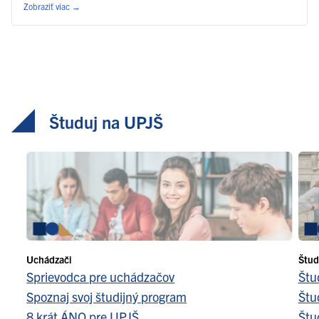
Zobraziť viac
→
Študuj na UPJŠ
Uchádzači
Štud
Sprievodca pre uchádzačov
Štu
Spoznaj svoj študijný program
Štu
8 krát ÁNO pre UPJŠ
Štu