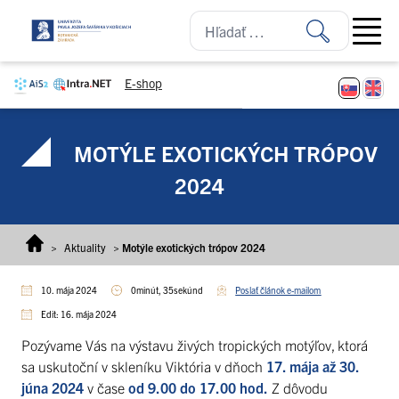
Prejsť na obsah
Open ma
E-shop
MOTÝLE EXOTICKÝCH TRÓPOV
2024
>
Aktuality
>
Motýle exotických trópov 2024
10. mája 2024
0minút, 35sekúnd
Poslať článok e-mailom
Edit: 16. mája 2024
Pozývame Vás na výstavu živých tropických motýľov, ktorá
sa uskutoční v skleníku Viktória v dňoch
17. mája až 30.
júna 2024
v čase
od 9.00 do 17.00 hod.
Z dôvodu