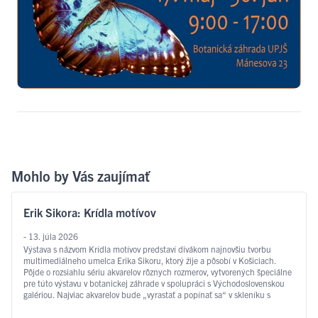
Mohlo by Vás zaujímať
Erik Sikora: Krídla motívov
- 13. júla 2026
Výstava s názvom Krídla motívov predstaví divákom najnovšiu tvorbu
multimediálneho umelca Erika Sikoru, ktorý žije a pôsobí v Košiciach.
Pôjde o rozsiahlu sériu akvarelov rôznych rozmerov, vytvorených špeciálne
pre túto výstavu v botanickej záhrade v spolupráci s Východoslovenskou
galériou. Najviac akvarelov bude „vyrastať a popínať sa“ v skleníku s
motýľmi, na čo odkazuje aj samotný …
Čítať ďalej