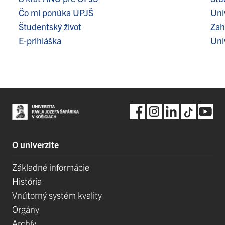
Čo mi ponúka UPJŠ
Uni
Študentský život
Zah
E-prihláška
Uni
O univerzite
Základné informácie
História
Vnútorný systém kvality
Orgány
Archív