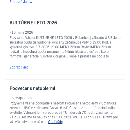
Zobraziť viac
→
KULTÚRNE LETO 2026
- 10. júna 2026
Pozývame Vás na KULTÚRNE LETO 2026 v Botanickej záhrade UPJŠ!Jeho
súčasťou budú tri hudobné koncerty začínajúce vždy o 19.00 hod. a
výtvarná výstava: 3.7.2026 19:00 MEKY Žbirka RevivalMEKY Žbirka
revival je hudobná pocta nezameniteľnému hlasu a piesňam, ktoré
formovali generácie. S úctou k originálu kapela prináša na pódiá to
najlepšie z tvorby Miroslava Žbirku – …
Čítať ďalej
Zobraziť viac
→
Podvečer s netopiermi
- 6. mája 2026
Pozývame vás na podujatie s názvom Podvečer s netopiermi v Botanickej
záhrade UPJŠ v Košiciach. Čo vás čaká? Čo si nezabudnúť!· dobrú náladu·
svietidlo. Vstupné len v predpredaji TU · dospelí 7€ · deti, žiaci, seniori,
ZŤP 3€ Tešíme sa na Vás dňa 05.06.2026 od 18:00 do 21:00. Brány pre
vás však otvárame už o …
Čítať ďalej