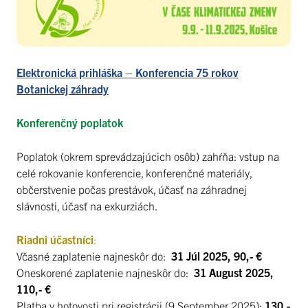
Elektronická prihláška – Konferencia 75 rokov
Botanickej záhrady
Konferenčný poplatok
Poplatok (okrem sprevádzajúcich osôb) zahŕňa: vstup na
celé rokovanie konferencie, konferenčné materiály,
občerstvenie počas prestávok, účasť na záhradnej
slávnosti, účasť na exkurziách.
Riadni účastníci
:
Včasné zaplatenie najneskôr do:
31 Júl 2025, 90,- €
Oneskorené zaplatenie najneskôr do:
31 August 2025,
110,- €
Platba v hotovosti pri registrácii (9 September 2025):
130,-