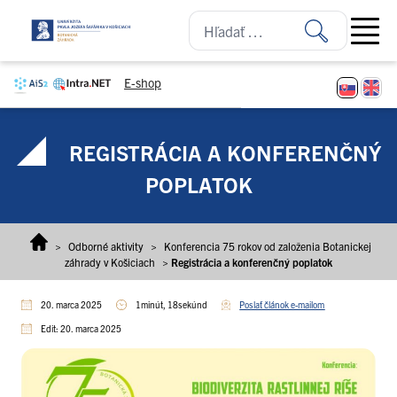
Prejsť na obsah
Open ma
E-shop
REGISTRÁCIA A KONFERENČNÝ
POPLATOK
>
Odborné aktivity
>
Konferencia 75 rokov od založenia Botanickej
záhrady v Košiciach
>
Registrácia a konferenčný poplatok
20. marca 2025
1minút, 18sekúnd
Poslať článok e-mailom
Edit: 20. marca 2025