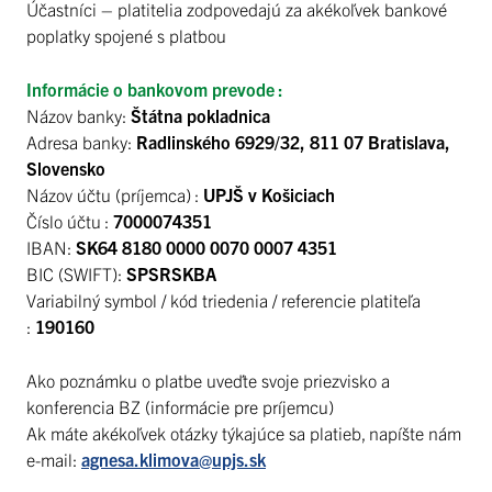
Účastníci – platitelia zodpovedajú za akékoľvek bankové
poplatky spojené s platbou
Informácie o bankovom prevode :
Názov banky:
Štátna pokladnica
Adresa banky:
Radlinského 6929/32, 811 07 Bratislava,
Slovensko
Názov účtu (príjemca) :
UPJŠ v Košiciach
Číslo účtu :
7000074351
IBAN:
SK64 8180 0000 0070 0007 4351
BIC (SWIFT):
SPSRSKBA
Variabilný symbol / kód triedenia / referencie platiteľa
:
190160
Ako poznámku o platbe uveďte svoje priezvisko a
konferencia BZ (informácie pre príjemcu)
Ak máte akékoľvek otázky týkajúce sa platieb, napíšte nám
e-mail:
agnesa.klimova@upjs.sk