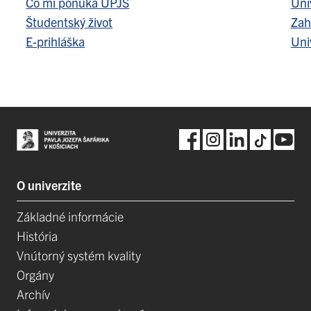
Čo mi ponúka UPJŠ
Uni
Študentský život
Zah
E-prihláška
Uni
O univerzite
Základné informácie
História
Vnútorný systém kvality
Orgány
Archív