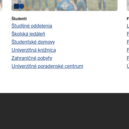
Študenti
F
Študijné oddelenia
Školská jedáleň
F
Študentské domovy
Univerzitná knižnica
F
Zahraničné pobyty
Univerzitné poradenské centrum
Ú