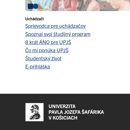
Uchádzači
Sprievodca pre uchádzačov
Spoznaj svoj študijný program
8 krát ÁNO pre UPJŠ
Čo mi ponúka UPJŠ
Študentský život
E-prihláška