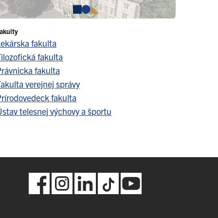
akulty
Lekárska fakulta
ilozofická fakulta
Právnicka fakulta
akulta verejnej správy
Prírodovedeck fakulta
stav telesnej výchovy a športu