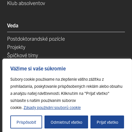
Klub absolventov
Veda
Postdoktorandské pozícIe
Projekty
Špičkové tímy
TIP-UPJŠ
Vážime si vaše súkromie
Vedecké parky
Evidencia publikačnej činnosti
Súbory cookie používame na zlepšenie vášho zážitku z
prehliadania, poskytovanie prispôsobených reklám alebo obsahu
Habilitačné a vymenúvacie konania
a analýzu našej návštevnosti. Kliknutím na "Prijať všetko"
súhlasíte s naším používaním súborov
cookie.
Zásady používání souborů cookie
© 2023 Univerzita Pavla Jozefa Šafárika v Košiciach,
webmaster@upjs.sk
Prispôsobiť
Odmietnuť všetko
Prijať všetko