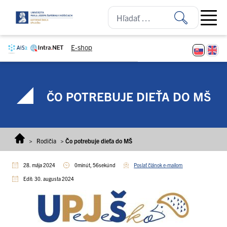
Prejsť na obsah
Open ma
E-shop
ČO POTREBUJE DIEŤA DO MŠ
>
Rodičia
>
Čo potrebuje dieťa do MŠ
28. mája 2024
0minút, 56sekúnd
Poslať článok e-mailom
Edit: 30. augusta 2024