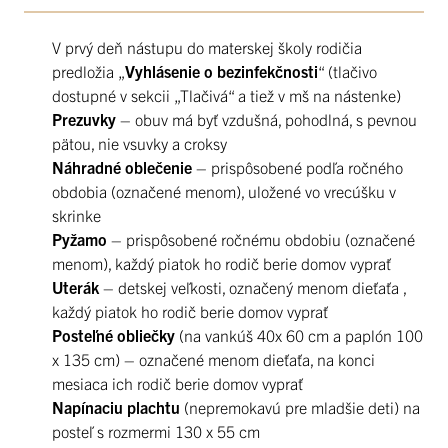
V prvý deň nástupu do materskej školy rodičia
predložia „
Vyhlásenie o bezinfekčnosti
“ (tlačivo
dostupné v sekcii „Tlačivá“ a tiež v mš na nástenke)
Prezuvky
– obuv má byť vzdušná, pohodlná, s pevnou
pätou, nie vsuvky a croksy
Náhradné oblečenie
– prispôsobené podľa ročného
obdobia (označené menom), uložené vo vrecúšku v
skrinke
Pyžamo
– prispôsobené ročnému obdobiu (označené
menom), každý piatok ho rodič berie domov vyprať
Uterák
– detskej veľkosti, označený menom dieťaťa ,
každý piatok ho rodič berie domov vyprať
Posteľné obliečky
(na vankúš 40x 60 cm a paplón 100
x 135 cm) – označené menom dieťaťa, na konci
mesiaca ich rodič berie domov vyprať
Napínaciu plachtu
(nepremokavú pre mladšie deti) na
posteľ s rozmermi 130 x 55 cm