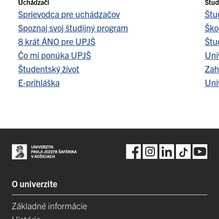
Uchádzači
Štud
Sprievodca pre uchádzačov
Štu
Spoznaj svoj študijný program
Ško
8 krát ÁNO pre UPJŠ
Štu
Čo mi ponúka UPJŠ
Uni
Študentský život
Zah
E-prihláška
Uni
O univerzite
Základné informácie