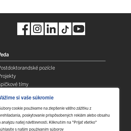
Veda
Postdoktorandské pozícIe
Projekty
Špičkové tímy
TIP-UPJŠ
Vážime si vaše súkromie
Vedecké parky
videncia publikačnej činnosti
Súbory cookie používame na zlepšenie vášho zážitku z
prehliadania, poskytovanie prispôsobených reklám alebo obsahu
Habilitačné a vymenúvacie konania
a analýzu našej návštevnosti. Kliknutím na "Prijať všetko"
súhlasíte s naším používaním súborov