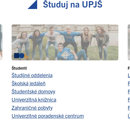
Študuj na UPJŠ
Študenti
F
Študijné oddelenia
Školská jedáleň
F
Študentské domovy
Univerzitná knižnica
F
Zahraničné pobyty
Univerzitné poradenské centrum
Ú