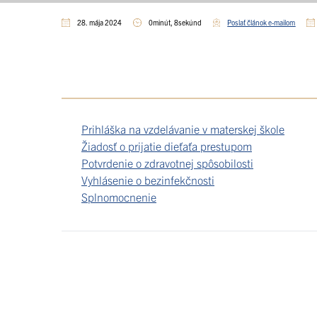
28. mája 2024
0minút, 8sekúnd
Poslať článok e-mailom
Prihláška na vzdelávanie v materskej škole
Žiadosť o prijatie dieťaťa prestupom
Potvrdenie o zdravotnej spôsobilosti
Vyhlásenie o bezinfekčnosti
Splnomocnenie