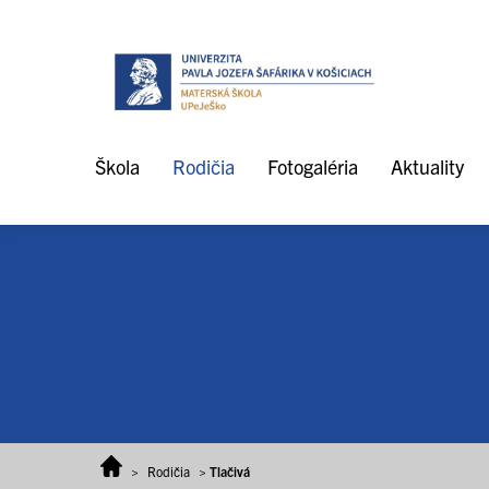
Prejsť na obsah
Škola
Rodičia
Fotogaléria
Aktuality
>
Rodičia
>
Tlačivá