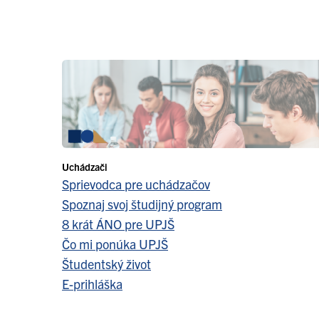
Uchádzači
Sprievodca pre uchádzačov
Spoznaj svoj študijný program
8 krát ÁNO pre UPJŠ
Čo mi ponúka UPJŠ
Študentský život
E-prihláška