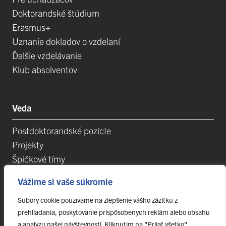
Doktorandské štúdium
Erasmus+
Uznanie dokladov o vzdelaní
Ďalšie vzdelávanie
Klub absolventov
Veda
Postdoktorandské pozícIe
Projekty
Špičkové tímy
TIP-UPJŠ
Vážime si vaše súkromie
Vedecké parky
Evidencia publikačnej činnosti
Súbory cookie používame na zlepšenie vášho zážitku z
prehliadania, poskytovanie prispôsobených reklám alebo obsahu
Habilitačné a vymenúvacie konania
a analýzu našej návštevnosti. Kliknutím na "Prijať všetko"