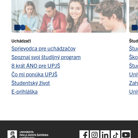
Uchádzači
Štud
Sprievodca pre uchádzačov
Štu
Spoznaj svoj študijný program
Ško
8 krát ÁNO pre UPJŠ
Štu
Čo mi ponúka UPJŠ
Uni
Študentský život
Zah
E-prihláška
Uni