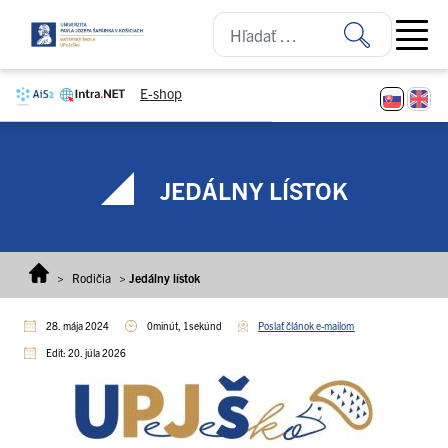
Prejsť na obsah
Open ma
E-shop
JEDÁLNY LÍSTOK
>
Rodičia
>
Jedálny lístok
28. mája 2024
0minút, 1sekúnd
Poslať článok e-mailom
Edit: 20. júla 2026