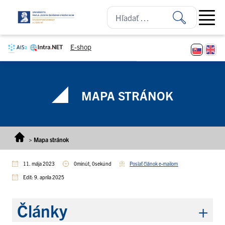
Prejsť na obsah
Open ma
E-shop
MAPA STRÁNOK
>
Mapa stránok
11. mája 2023
0minút, 0sekúnd
Poslať článok e-mailom
Edit: 9. apríla 2025
Články
+