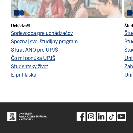
Oznamy pre študentov
Objednávka, ubytovanie
Objednávka, strava
Kontakty
Uchádzači
Štud
Mapa stránok
Sprievodca pre uchádzačov
Štu
Spoznaj svoj študijný program
Štu
8 krát ÁNO pre UPJŠ
Štu
Čo mi ponúka UPJŠ
Uni
Študentský život
Zah
E-prihláška
Uni