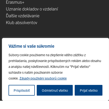
Erasmus+
Uznanie dokladov o vzdelaní
Ďalšie vzdelávanie
Klub absolventov
Veda
Vážime si vaše súkromie
Postdoktorandské pozícIe
Súbory cookie používame na zlepšenie vášho zážitku z
Projekty
prehliadania, poskytovanie prispôsobených reklám alebo obsahu
Špičkové tímy
a analýzu našej návštevnosti. Kliknutím na "Prijať všetko"
TIP-UPJŠ
súhlasíte s naším používaním súborov
cookie.
Zásady používání souborů cookie
Vedecké parky
Evidencia publikačnej činnosti
Prispôsobiť
Odmietnuť všetko
Prijať všetko
Habilitačné a vymenúvacie konania