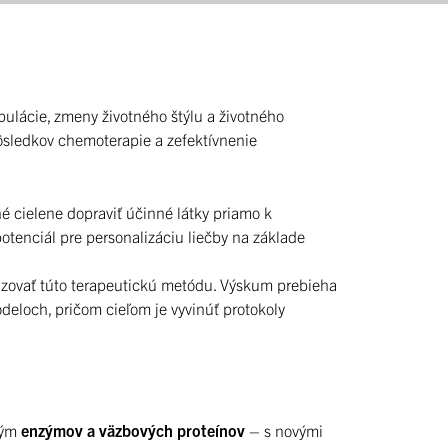
ulácie, zmeny životného štýlu a životného
ôsledkov chemoterapie a zefektívnenie
é cielene dopraviť účinné látky priamo k
tenciál pre personalizáciu liečby na základe
zovať túto terapeutickú metódu. Výskum prebieha
eloch, pričom cieľom je vyvinúť protokoly
kým
enzýmov a väzbových proteínov
– s novými