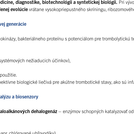
icíne, diagnostike, biotechnológii a syntetickej biológii.
Pri výv
enej evolúcie
vrátane vysokopriepustného skríningu, ribozomového
vej generácie
fylokinázy, bakteriálneho proteínu s potenciálom pre trombolytickú 
ystémových nežiaducich účinkov),
použitie.
ktívne biologické liečivá pre akútne trombotické stavy, ako sú infa
alýzu a biosenzory
haloalkánových dehalogenáz
– enzýmov schopných katalyzovať ods
napr. chlórované uhľovodíky),