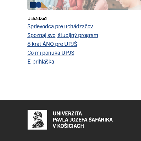
Uchádzači
Sprievodca pre uchádzačov
Spoznaj svoj študijný program
8 krát ÁNO pre UPJŠ
Čo mi ponúka UPJŠ
E-prihláška