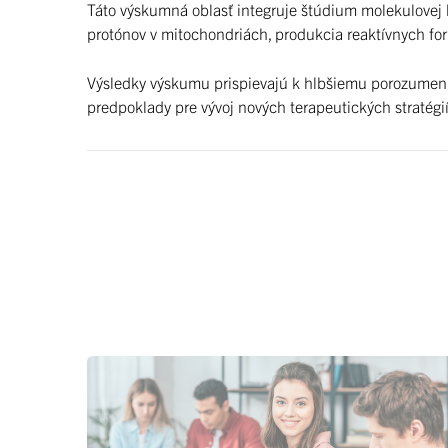
Táto výskumná oblasť integruje štúdium molekulovej
protónov v mitochondriách, produkcia reaktívnych for
Výsledky výskumu prispievajú k hlbšiemu porozumeni
predpoklady pre vývoj nových terapeutických stratégií