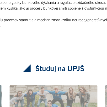
 bioenergetiky bunkového dýchania a regulácie oxidačného stresu
iem kyslíka, ako aj procesy bunkovej smrti spojené s dysfunkciou m
u procesov starnutia a mechanizmov vzniku neurodegeneratívnych 
.
Študuj na UPJŠ