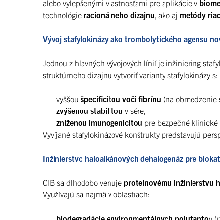
alebo vylepšenými vlastnosťami pre aplikácie v
biomed
technológie
racionálneho dizajnu
, ako aj
metódy riad
Vývoj stafylokinázy ako trombolytického agensu no
Jednou z hlavných vývojových línií je inžiniering sta
struktúrneho dizajnu vytvoriť varianty stafylokinázy s:
vyššou
špecificitou voči fibrínu
(na obmedzenie s
zvýšenou stabilitou
v sére,
zniženou imunogenicitou
pre bezpečné klinické 
Vyvíjané stafylokinázové konštrukty predstavujú perspe
Inžinierstvo haloalkánových dehalogenáz pre biokat
CIB sa dlhodobo venuje
proteínovému inžinierstvu 
Využívajú sa najmä v oblastiach:
biodegradácie environmentálnych polutanto
v (