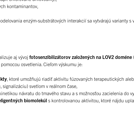
ych kontaminantov,
modelovania enzým-substrátových interakcií sa vytvárajú varianty s 
lizuje aj vývoj
fotosenzibilizátorov založených na LOV2 doméne
(
y pomocou osvetlenia. Cieľom výskumu je:
ukty
, ktoré umožňujú riadiť aktivitu fúzovaných terapeutických ale
, signalizáciu) svetlom v reálnom čase,
kinetikou návratu do tmavého stavu a s možnosťou zacielenia do
eligentných biomolekúl
s kontrolovanou aktivitou, ktoré nájdu upl