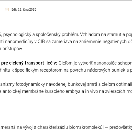
m
Edit: 13. júna 2025
, psychologický a spoločenský problém. Vzhľadom na starnutie pop
lasti nanomedicíny v CIB sa zameriava na zmiernenie negatívnych d
 prístupov:
re cielený transport liečiv:
Cieľom je vytvoriť nanonosiče schopn
nitu k špecifickým receptorom na povrchu nádorových buniek a po
izmy fotodynamicky navodenej bunkovej smrti s cieľom optimali
lantoickej membráne kuracieho embrya a in vivo na zvieracích mod
 zameraná na vývoj a charakterizáciu biomakromolekúl – predovšet