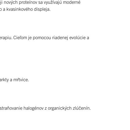
oji nových proteínov sa využívajú moderné
 a kvasinkového displeja.
terapiu. Cieľom je pomocou riadenej evolúcie a
rkty a mŕtvice.
traňovanie halogénov z organických zlúčenín.