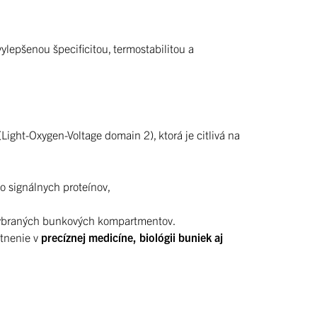
vylepšenou špecificitou, termostabilitou a
Light-Oxygen-Voltage domain 2), ktorá je citlivá na
bo signálnych proteínov,
 vybraných bunkových kompartmentov.
atnenie v
precíznej medicíne, biológii buniek aj