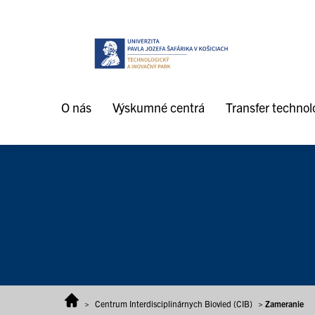
Prejsť na obsah
O nás
Výskumné centrá
Transfer technoló
>
Centrum Interdisciplinárnych Biovied (CIB)
>
Zameranie