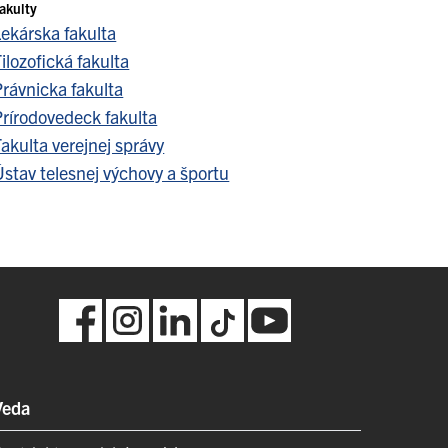
akulty
Lekárska fakulta
ilozofická fakulta
Právnicka fakulta
Prírodovedeck fakulta
akulta verejnej správy
stav telesnej výchovy a športu
Veda