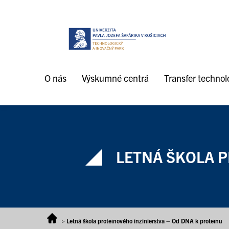
Prejsť na obsah
O nás
Výskumné centrá
Transfer technoló
LETNÁ ŠKOLA P
>
Letná škola proteínového inžinierstva – Od DNA k proteínu