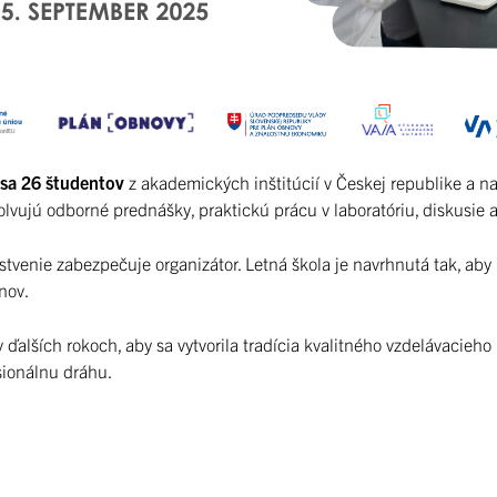
o sa 26 študentov
z akademických inštitúcií v Českej republike a n
solvujú odborné prednášky, praktickú prácu v laboratóriu, diskusie
stvenie zabezpečuje organizátor. Letná škola je navrhnutá tak, a
nov.
j v ďalších rokoch, aby sa vytvorila tradícia kvalitného vzdelávaci
sionálnu dráhu.