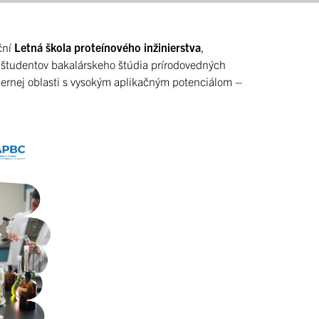
ční
Letná škola proteínového inžinierstva
,
e študentov bakalárskeho štúdia prírodovedných
odernej oblasti s vysokým aplikačným potenciálom –