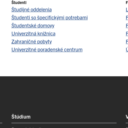
Študenti
F
Študijné oddelenia
Študenti so špecifickými potrebami
F
Študentské domovy
Univerzitná knižnica
Zahraničné pobyty
F
Univerzitné poradenské centrum
Ú
Štúdium