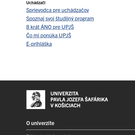
Uchádzači
Sprievodca pre uchádzačov
Spoznaj svoj študijný program
8 krát ÁNO pre UPJŠ
Čo mi ponúka UPJŠ
E-prihláška
O univerzite