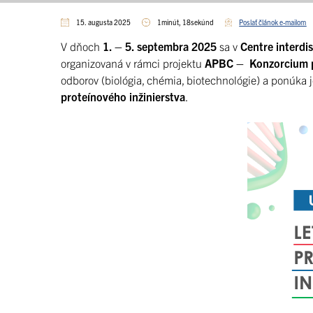
15. augusta 2025
1minút, 18sekúnd
Poslať článok e-mailom
V dňoch
1. – 5. septembra 2025
sa v
Centre interdi
organizovaná v rámci projektu
APBC – Konzorcium po
odborov (biológia, chémia, biotechnológie) a ponúka 
proteínového inžinierstva
.