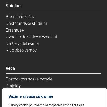
Štúdium
Pre uchádzačov
Doktorandské štúdium
Erasmus+
Uznanie dokladov o vzdelaní
Ďalšie vzdelávanie
Klub absolventov
Veda
Postdoktorandské pozície
Projekty
Špičkové tímy
Vážime si vaše súkromie
TIP-UPJŠ
Vedecké parky
Súbory cookie používame na zlepšenie vášho zážitku z