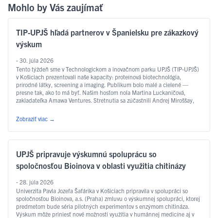
Mohlo by Vás zaujímať
TIP-UPJŠ hľadá partnerov v Španielsku pre zákazkový
výskum
- 30. júla 2026
Tento týždeň sme v Technologickom a inovačnom parku UPJŠ (TIP-UPJŠ)
v Košiciach prezentovali naše kapacity: proteínová biotechnológia,
prírodné látky, screening a imaging. Publikum bolo malé a cielené —
presne tak, ako to má byť. Našim hosťom nola Martina Luckaničová,
zakladateľka Amawa Ventures. Stretnutia sa zúčastnili Andrej Miroššay,
riaditeľ TIP-UPJŠ, Zuzana Svoreňová, ekonomická riaditeľka TIP-UPJŠ,
Dušan Rostáš …
Čítať ďalej
Zobraziť viac
→
UPJŠ pripravuje výskumnú spoluprácu so
spoločnosťou Bioinova v oblasti využitia chitinázy
- 28. júla 2026
Univerzita Pavla Jozefa Šafárika v Košiciach pripravila v spolupráci so
spoločnosťou Bioinova, a.s. (Praha) zmluvu o výskumnej spolupráci, ktorej
predmetom bude séria pilotných experimentov s enzýmom chitináza.
Výskum môže priniesť nové možnosti využitia v humánnej medicíne aj v