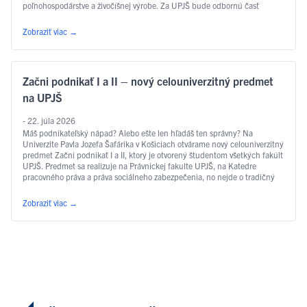
poľnohospodárstve a živočíšnej výrobe. Za UPJŠ bude odbornú časť
projektu zastrešovať Technologický a inovačný park UPJŠ (TIP-UPJŠ). …
Čítať ďalej
Zobraziť viac
→
Začni podnikať I a II – nový celouniverzitný predmet
na UPJŠ
- 22. júla 2026
Máš podnikateľský nápad? Alebo ešte len hľadáš ten správny? Na
Univerzite Pavla Jozefa Šafárika v Košiciach otvárame nový celouniverzitný
predmet Začni podnikať I a II, ktorý je otvorený študentom všetkých fakúlt
UPJŠ. Predmet sa realizuje na Právnickej fakulte UPJŠ, na Katedre
pracovného práva a práva sociálneho zabezpečenia, no nejde o tradičný
právnický predmet. Ide o praktický predmet zameraný na rozvoj …
Čítať
ďalej
Zobraziť viac
→