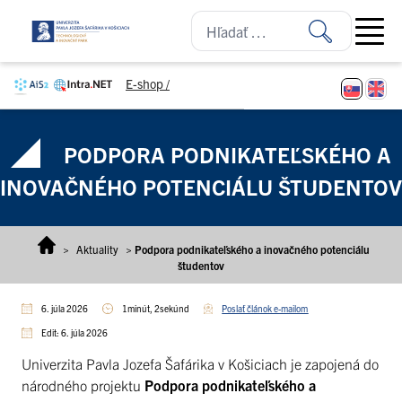
Prejsť na obsah
Open ma
E-shop /
PODPORA PODNIKATEĽSKÉHO A
INOVAČNÉHO POTENCIÁLU ŠTUDENTOV
>
Aktuality
>
Podpora podnikateľského a inovačného potenciálu
študentov
6. júla 2026
1minút, 2sekúnd
Poslať článok e-mailom
Edit: 6. júla 2026
Univerzita Pavla Jozefa Šafárika v Košiciach je zapojená do
národného projektu
Podpora podnikateľského a