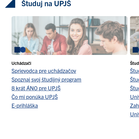
Študuj na UPJŠ
Uchádzači
Štud
Sprievodca pre uchádzačov
Štu
Spoznaj svoj študijný program
Štu
8 krát ÁNO pre UPJŠ
Štu
Čo mi ponúka UPJŠ
Uni
E-prihláška
Zah
Uni