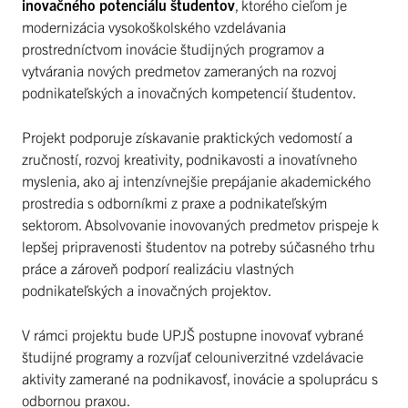
inovačného potenciálu študentov
, ktorého cieľom je
modernizácia vysokoškolského vzdelávania
prostredníctvom inovácie študijných programov a
vytvárania nových predmetov zameraných na rozvoj
podnikateľských a inovačných kompetencií študentov.
Projekt podporuje získavanie praktických vedomostí a
zručností, rozvoj kreativity, podnikavosti a inovatívneho
myslenia, ako aj intenzívnejšie prepájanie akademického
prostredia s odborníkmi z praxe a podnikateľským
sektorom. Absolvovanie inovovaných predmetov prispeje k
lepšej pripravenosti študentov na potreby súčasného trhu
práce a zároveň podporí realizáciu vlastných
podnikateľských a inovačných projektov.
V rámci projektu bude UPJŠ postupne inovovať vybrané
študijné programy a rozvíjať celouniverzitné vzdelávacie
aktivity zamerané na podnikavosť, inovácie a spoluprácu s
odbornou praxou.