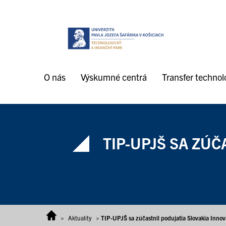
Prejsť na obsah
O nás
Výskumné centrá
Transfer technoló
TIP-UPJŠ SA ZÚČ
>
Aktuality
>
TIP-UPJŠ sa zúčastnil podujatia Slovakia Inno