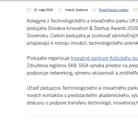
15. mája 2026
1minút, 3sekúnd
Poslať článok e-mailom
Kolegyne z Technologického a inovačného parku UPJŠ,
podujatia Slovakia Innovation & Startup Awards 2026 
Slovensku. Cieľom podujatia je oceňovať výnimočných 
prispievajú k rozvoju inovácií, technologického pokr
Podujatie organizuje
Inovačné centrum Košického kra
Združenia regiónov SK8. SISA vytvára priestor na pr
podporuje networking, výmenu skúseností a zviditeľňo
Účasť zástupcov Technologického a inovačného parku
nových kontaktov s predstaviteľmi akademického, výsk
diskusiu o podpore transferu technológií, inovatívnyc