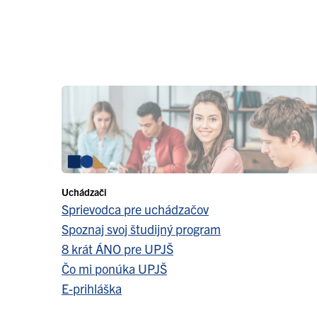
Uchádzači
Sprievodca pre uchádzačov
Spoznaj svoj študijný program
8 krát ÁNO pre UPJŠ
Čo mi ponúka UPJŠ
E-prihláška