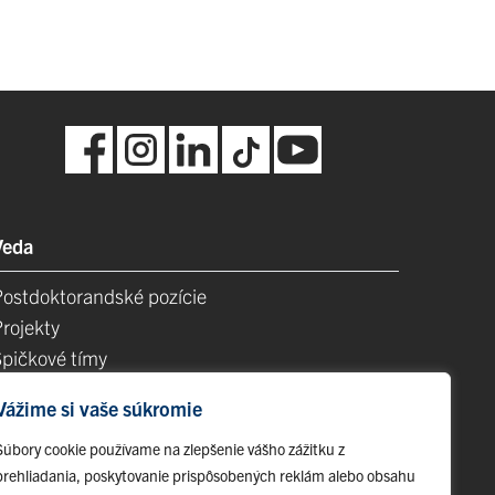
Veda
Postdoktorandské pozície
Projekty
Špičkové tímy
TIP-UPJŠ
Vážime si vaše súkromie
Vedecké parky
videncia publikačnej činnosti
Súbory cookie používame na zlepšenie vášho zážitku z
prehliadania, poskytovanie prispôsobených reklám alebo obsahu
Habilitačné a vymenúvacie konania