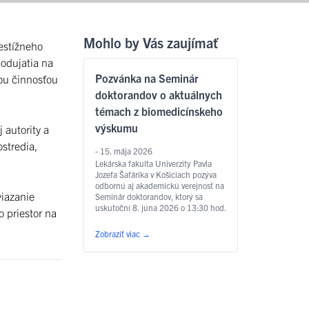
Mohlo by Vás zaujímať
estížneho
podujatia na
Pozvánka na Seminár
jou činnosťou
doktorandov o aktuálnych
témach z biomedicínskeho
výskumu
 autority a
stredia,
- 15. mája 2026
Lekárska fakulta Univerzity Pavla
Jozefa Šafárika v Košiciach pozýva
odbornú aj akademickú verejnosť na
viazanie
Seminár doktorandov, ktorý sa
uskutoční 8. júna 2026 o 13:30 hod.
 priestor na
v seminárnej miestnosti na 2.
poschodí LF UPJŠ na Tr. SNP 1 v
Zobraziť viac
→
Košiciach. Podujatie organizujú
Ústav farmakológie UPJŠ LF, Ústav
lekárskej a klinickej biochémie UPJŠ
LF a Technologický a … Čítať ďalej