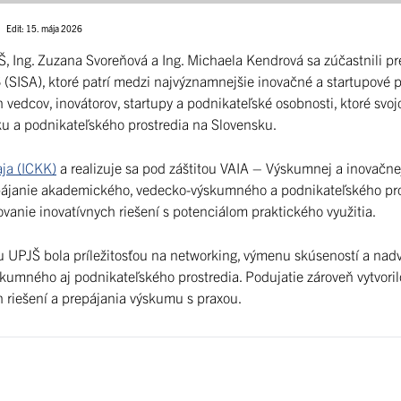
Edit: 15. mája 2026
 Ing. Zuzana Svoreňová a Ing. Michaela Kendrová sa zúčastnili pr
(SISA), ktoré patrí medzi najvýznamnejšie inovačné a startupové 
vedcov, inovátorov, startupy a podnikateľské osobnosti, ktoré svo
oku a podnikateľského prostredia na Slovensku.
ja (ICKK)
a realizuje sa pod záštitou VAIA – Výskumnej a inovačnej
epájanie akademického, vedecko-výskumného a podnikateľského pro
vanie inovatívnych riešení s potenciálom praktického využitia.
 UPJŠ bola príležitosťou na networking, výmenu skúseností a nad
umného aj podnikateľského prostredia. Podujatie zároveň vytvorilo
h riešení a prepájania výskumu s praxou.