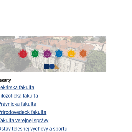
akulty
Lekárska fakulta
ilozofická fakulta
Právnicka fakulta
Prírodovedeck fakulta
akulta verejnej správy
stav telesnej výchovy a športu