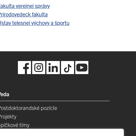
akulta verejnej správy
Prírodovedeck fakulta
stav telesnej výchovy a športu
Veda
Postdoktorandské pozícIe
Projekty
Špičkové tímy
TIP-UPJŠ