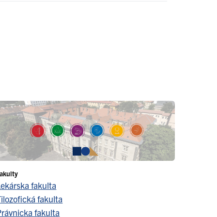
akulty
Lekárska fakulta
ilozofická fakulta
Právnicka fakulta