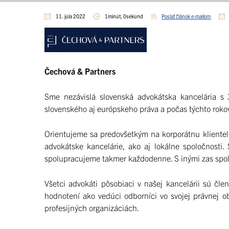
11. júla 2022
1minút, 0sekúnd
Poslať článok e-mailom
Čechová & Partners
Sme nezávislá slovenská advokátska kancelária s 
slovenského aj európskeho práva a počas týchto roko
Orientujeme sa predovšetkým na korporátnu klientel
advokátske kancelárie, ako aj lokálne spoločnosti
spolupracujeme takmer každodenne. S inými zas spol
Všetci advokáti pôsobiaci v našej kancelárii sú čl
hodnotení ako vedúci odborníci vo svojej právnej ob
profesijných organizáciách.