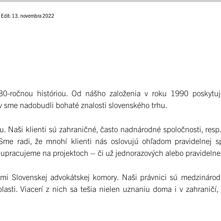
Edit: 13. novembra 2022
30-ročnou históriou. Od nášho založenia v roku 1990 poskytuj
v sme nadobudli bohaté znalosti slovenského trhu.
u. Naši klienti sú zahraničné, často nadnárodné spoločnosti, res
. Sme radi, že mnohí klienti nás oslovujú ohľadom pravidelnej 
upracujeme na projektoch – či už jednorazových alebo pravidelne
enmi Slovenskej advokátskej komory. Naši právnici sú medzináro
lasti. Viacerí z nich sa tešia nielen uznaniu doma i v zahraničí