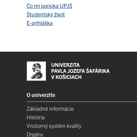
Čo mi ponúka UPJŠ
Študentský život
E-prihláška
O univerzite
Základné informácie
História
Vnútorný systém kvality
Orgány