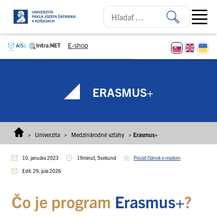
Prejsť na obsah
Open ma
E-shop
ERASMUS+
>
Univerzita
>
Medzinárodné vzťahy
>
Erasmus+
10. januára 2023
19minút, 5sekúnd
Poslať článok e-mailom
Edit: 29. júla 2026
Čo je program
Erasmus+
?