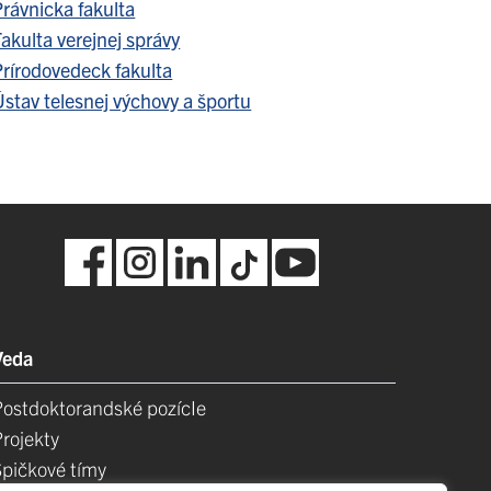
Právnicka fakulta
akulta verejnej správy
Prírodovedeck fakulta
stav telesnej výchovy a športu
Veda
Postdoktorandské pozícIe
Projekty
Špičkové tímy