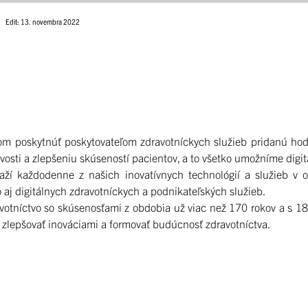
Edit: 13. novembra 2022
om poskytnúť poskytovateľom zdravotníckych služieb pridanú ho
vosti a zlepšeniu skúseností pacientov, a to všetko umožníme digital
í každodenne z našich inovatívnych technológií a služieb v ob
 aj digitálnych zdravotníckych a podnikateľských služieb.
otníctvo so skúsenosťami z obdobia už viac než 170 rokov a s 18
zlepšovať inováciami a formovať budúcnosť zdravotníctva.