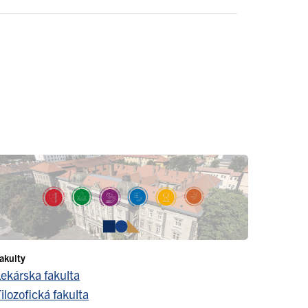
akulty
Lekárska fakulta
ilozofická fakulta