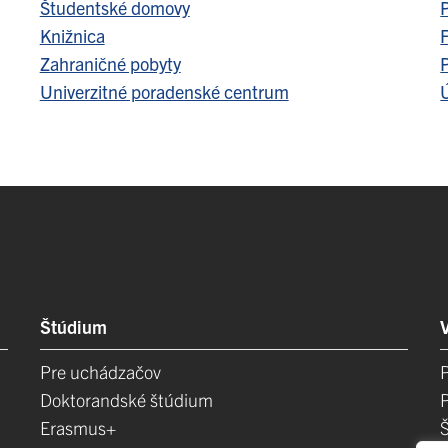
Študentské domovy
Knižnica
F
Zahraničné pobyty
Univerzitné poradenské centrum
Ú
Štúdium
Pre uchádzačov
Doktorandské štúdium
Erasmus+