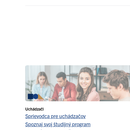
Uchádzači
Sprievodca pre uchádzačov
Spoznaj svoj študijný program