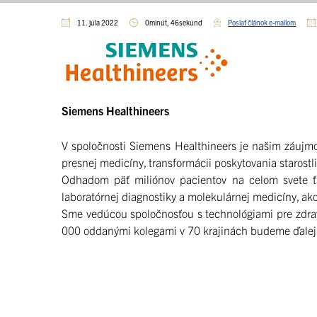
11. júla 2022
0minút, 46sekúnd
Poslať článok e-mailom
Siemens Healthineers
V spoločnosti Siemens Healthineers je našim záujm
presnej medicíny, transformácii poskytovania starostli
Odhadom päť miliónov pacientov na celom svete ťaž
laboratórnej diagnostiky a molekulárnej medicíny, ako
Sme vedúcou spoločnosťou s technológiami pre zdrav
000 oddanými kolegami v 70 krajinách budeme ďalej 