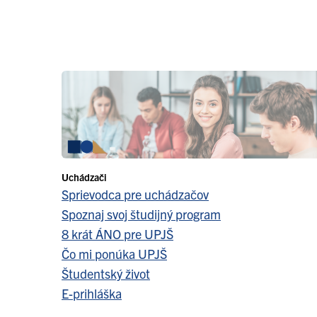
Uchádzači
Sprievodca pre uchádzačov
Spoznaj svoj študijný program
8 krát ÁNO pre UPJŠ
Čo mi ponúka UPJŠ
Študentský život
E-prihláška