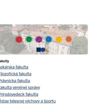
akulty
Lekárska fakulta
ilozofická fakulta
Právnicka fakulta
akulta verejnej správy
Prírodovedeck fakulta
stav telesnej výchovy a športu