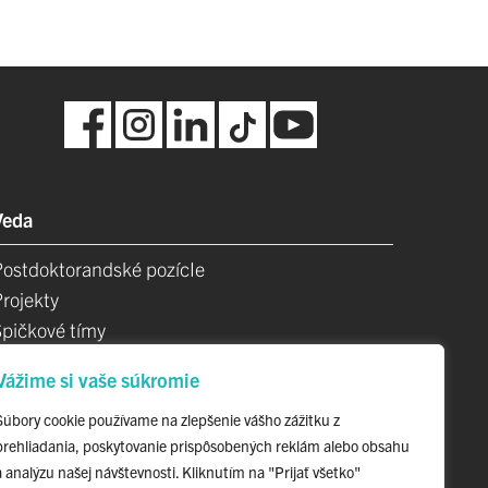
Veda
Postdoktorandské pozícIe
Projekty
Špičkové tímy
TIP-UPJŠ
Vážime si vaše súkromie
Vedecké parky
videncia publikačnej činnosti
Súbory cookie používame na zlepšenie vášho zážitku z
prehliadania, poskytovanie prispôsobených reklám alebo obsahu
Habilitačné a vymenúvacie konania
a analýzu našej návštevnosti. Kliknutím na "Prijať všetko"