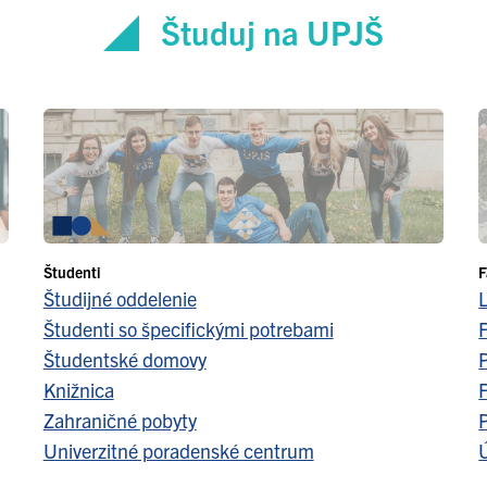
Študuj na UPJŠ
Študenti
F
Študijné oddelenie
Študenti so špecifickými potrebami
F
Študentské domovy
Knižnica
F
Zahraničné pobyty
Univerzitné poradenské centrum
Ú