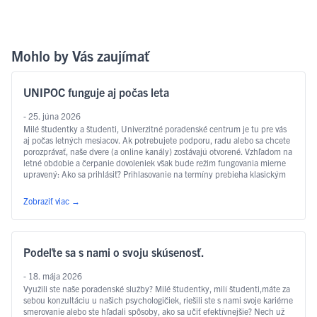
Mohlo by Vás zaujímať
UNIPOC funguje aj počas leta
- 25. júna 2026
Milé študentky a študenti, Univerzitné poradenské centrum je tu pre vás
aj počas letných mesiacov. Ak potrebujete podporu, radu alebo sa chcete
porozprávať, naše dvere (a online kanály) zostávajú otvorené. Vzhľadom na
letné obdobie a čerpanie dovoleniek však bude režim fungovania mierne
upravený: Ako sa prihlásiť? Prihlasovanie na termíny prebieha klasickým
spôsobom, na aký ste …
Čítať ďalej
Zobraziť viac
→
Podeľte sa s nami o svoju skúsenosť.
- 18. mája 2026
Využili ste naše poradenské služby? Milé študentky, milí študenti,máte za
sebou konzultáciu u našich psychologičiek, riešili ste s nami svoje kariérne
smerovanie alebo ste hľadali spôsoby, ako sa učiť efektívnejšie? Nech už