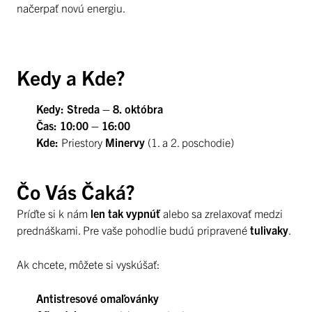
načerpať novú energiu.
Kedy a Kde?
Kedy:
Streda – 8. októbra
Čas:
10:00 – 16:00
Kde:
Priestory
Minervy
(1. a 2. poschodie)
Čo Vás Čaká?
Príďte si k nám
len tak vypnúť
alebo sa zrelaxovať medzi
prednáškami. Pre vaše pohodlie budú pripravené
tulivaky
.
Ak chcete, môžete si vyskúšať:
Antistresové omaľovánky