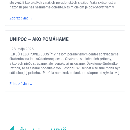
ste využili ktorúkoľvek z našich poradenských služieb, Vaša skúsenosť a
názor sú pre nás nesmierne dôležité.Naším cieľom je poskytovať vám v
priebehu štúdia …
Čítať ďalej
Zobraziť viac
→
UNIPOC – AKO POMÁHAME
- 28. mája 2026
…KEĎ TELO POVIE: „DOSŤ“ V našom poradenskom centre sprevádzame
študentov na ich každodennej ceste. Otvárame spoločne ich príbehy,
v ktorých niečo strácame, ale rovnako aj získavame. Ďakujeme študentke
Patrícii, že sa s nami podelila o svoju osobnú skúsenosť a že sme mohli byť
súčasťou jej príbehu. Patrícia nám krok po kroku postupne odkrývala svoj
príbeh. S odhodlaním a túžbou „som …
Čítať ďalej
Zobraziť viac
→