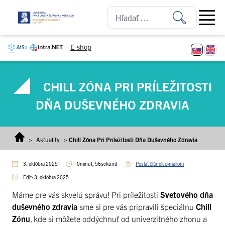
Prejsť na obsah
Open ma
E-shop
CHILL ZÓNA PRI PRÍLEŽITOSTI
DŇA DUŠEVNÉHO ZDRAVIA
>
Aktuality
>
Chill Zóna Pri Príležitosti Dňa Duševného Zdravia
3. októbra 2025
0minút, 56sekúnd
Poslať článok e-mailom
Edit: 3. októbra 2025
Máme pre vás skvelú správu! Pri príležitosti
Svetového dňa
duševného zdravia
sme si pre vás pripravili špeciálnu
Chill
Zónu
, kde si môžete oddýchnuť od univerzitného zhonu a