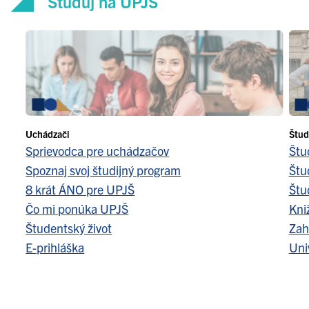
Študuj na UPJŠ
Uchádzači
Štud
Sprievodca pre uchádzačov
Štu
Spoznaj svoj študijný program
Štu
8 krát ÁNO pre UPJŠ
Štu
Čo mi ponúka UPJŠ
Kni
Študentský život
Zah
E-prihláška
Uni