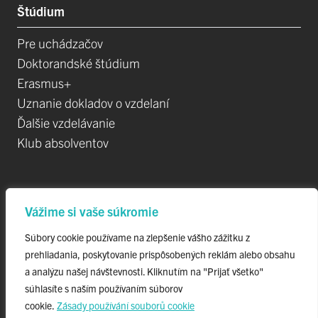
Štúdium
Pre uchádzačov
Doktorandské štúdium
Erasmus+
Uznanie dokladov o vzdelaní
Ďalšie vzdelávanie
Klub absolventov
Veda
Vážime si vaše súkromie
Postdoktorandské pozícIe
Súbory cookie používame na zlepšenie vášho zážitku z
Projekty
prehliadania, poskytovanie prispôsobených reklám alebo obsahu
Špičkové tímy
a analýzu našej návštevnosti. Kliknutím na "Prijať všetko"
TIP-UPJŠ
súhlasíte s naším používaním súborov
cookie.
Zásady používání souborů cookie
Vedecké parky